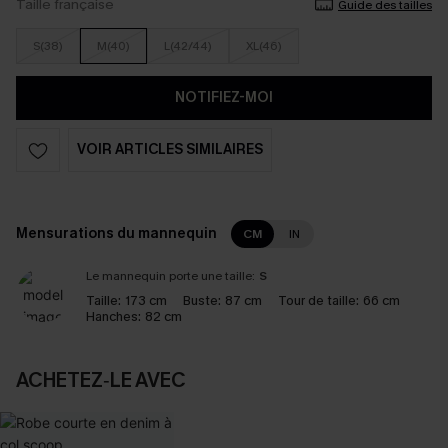
Taille française
Guide des tailles
S(38)
M(40)
L(42/44)
XL(46)
NOTIFIEZ-MOI
VOIR ARTICLES SIMILAIRES
Mensurations du mannequin
CM
IN
Le mannequin porte une taille:
S
Taille:
173 cm
Buste:
87 cm
Tour de taille:
66 cm
Hanches:
82 cm
ACHETEZ‑LE AVEC