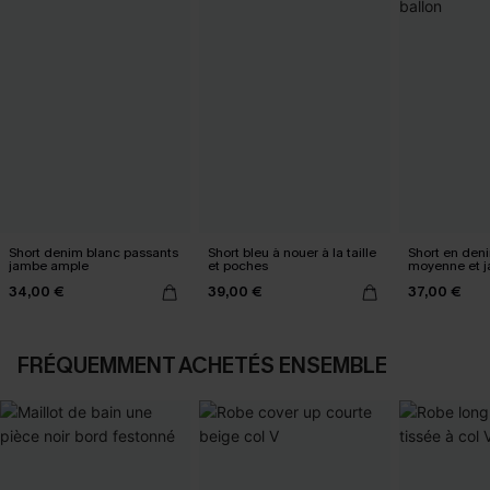
Short denim blanc passants
Short bleu à nouer à la taille
Short en deni
jambe ample
et poches
moyenne et j
34,00 €
39,00 €
37,00 €
FRÉQUEMMENT ACHETÉS ENSEMBLE