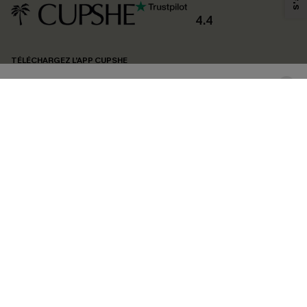
produits susceptibles de vous intéresser, conformément à notre
Politique de
confidentialité
. Vous pouvez vous désabonner à tout moment.
4.4
S'ABONNER
TÉLÉCHARGEZ L’APP CUPSHE
SUIVEZ-NOUS
©2026 CUPSHE FRANCE
Voir nôtre
déclaration d'accessibilité
et notre
politique de confidentialité.
Gestion des cookies