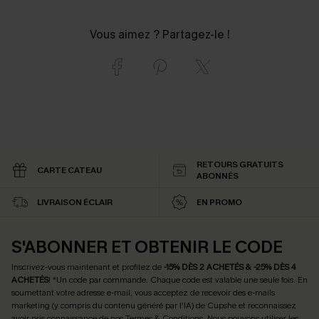
Vous aimez ? Partagez-le !
RETOURS GRATUITS
CARTE CATEAU
ABONNÉS
LIVRAISON ÉCLAIR
EN PROMO
S'ABONNER ET OBTENIR LE CODE
Inscrivez-vous maintenant et profitez de
-15% DÈS 2 ACHETÉS & -25% DÈS 4
ACHETÉS
! *Un code par commande. Chaque code est valable une seule fois.
En
soumettant votre adresse e-mail, vous acceptez de recevoir des e-mails
marketing (y compris du contenu généré par l'IA) de Cupshe et reconnaissez
avoir pris connaissance de nos
Termes & Conditions
. Nous pouvons utiliser les