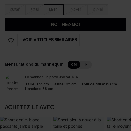
XS(36)
S(38)
M(40)
L(42/44)
XL(46)
NOTIFIEZ-MOI
VOIR ARTICLES SIMILAIRES
Mensurations du mannequin
CM
IN
Le mannequin porte une taille:
S
Taille:
176 cm
Buste:
85 cm
Tour de taille:
60 cm
Hanches:
88 cm
ACHETEZ‑LE AVEC