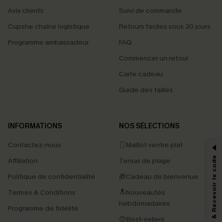
Avis clients
Suivi de commande
Cupshe chaîne logistique
Retours faciles sous 30 jours
Programme ambassadeur
FAQ
Commencer un retour
Carte cadeau
Guide des tailles
PROFITEZ DE -15%
INFORMATIONS
NOS SÉLECTIONS
-15% dès 2 Achetés par E-mail
Contactez-nous
🩱Maillot ventre plat
*Un code par commande, valable une seule fois.
S'abonner & Recevoir le code
Affiliation
Tenue de plage
Politique de confidentialité
🎁Cadeau de bienvenue
Termes & Conditions
🔝Nouveautés
En soumettant votre adresse e-mail, vous acceptez de recevoir des e-mails
marketing (y compris du contenu généré par l'IA) de Cupshe et
hebdomadaires
Programme de fidélité
reconnaissez avoir pris connaissance de nos
Termes & Conditions
. Nous
pouvons utiliser les données collectées sur notre site ainsi que des
😍Best-sellers