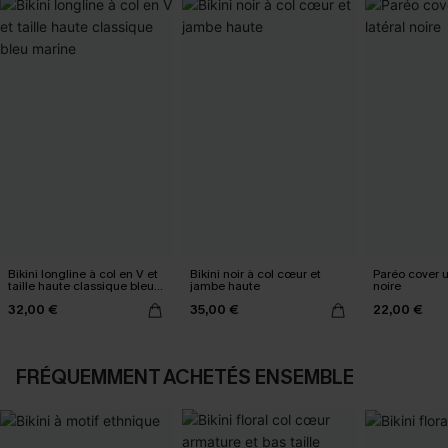
Bikini longline à col en V et
Bikini noir à col cœur et
Paréo cover 
taille haute classique bleu
jambe haute
noire
marine
32,00 €
35,00 €
22,00 €
FRÉQUEMMENT ACHETÉS ENSEMBLE