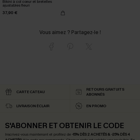
Bikini à col cœur et bretelles
ajustables fleuri
37,90 €
Vous aimez ? Partagez-le !
RETOURS GRATUITS
CARTE CATEAU
ABONNÉS
LIVRAISON ÉCLAIR
EN PROMO
S'ABONNER ET OBTENIR LE CODE
Inscrivez-vous maintenant et profitez de
-15% DÈS 2 ACHETÉS & -25% DÈS 4
ACHETÉS
! *Un code par commande. Chaque code est valable une seule fois.
En