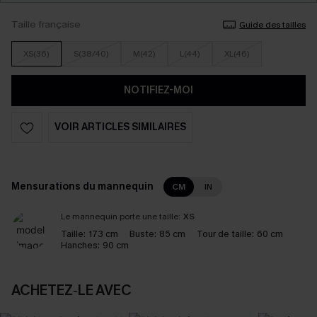
Taille française
Guide des tailles
XS(36)
S(38/40)
M(42)
L(44)
XL(46)
NOTIFIEZ-MOI
VOIR ARTICLES SIMILAIRES
Mensurations du mannequin
CM
IN
Le mannequin porte une taille:
XS
Taille:
173 cm
Buste:
85 cm
Tour de taille:
60 cm
Hanches:
90 cm
ACHETEZ‑LE AVEC