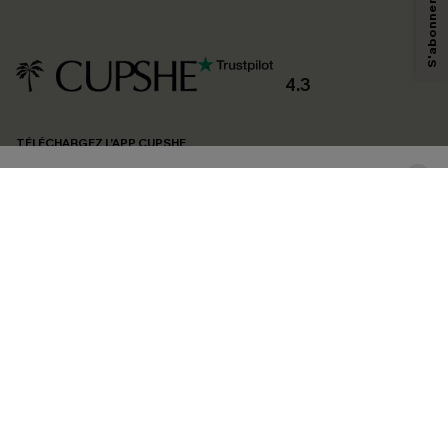
technologies de suivi, telles que des pixels intégrés à nos e-mails, afin de
savoir si ceux-ci ont été ouverts, de mesurer votre engagement, de
personnaliser nos contenus et nos offres, et de vous recommander des
produits susceptibles de vous intéresser, conformément à notre
Politique de
confidentialité
. Vous pouvez vous désabonner à tout moment.
4.3
S'ABONNER
TÉLÉCHARGEZ L’APP CUPSHE
SUIVEZ-NOUS
©2026 CUPSHE FRANCE
Voir nôtre
déclaration d'accessibilité
et notre
politique de confidentialité.
Gestion des cookies