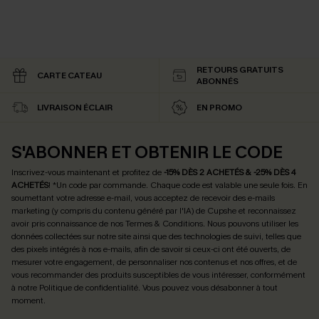
RETOURS GRATUITS
CARTE CATEAU
ABONNÉS
LIVRAISON ÉCLAIR
EN PROMO
S'ABONNER ET OBTENIR LE CODE
Inscrivez-vous maintenant et profitez de
-15% DÈS 2 ACHETÉS & -25% DÈS 4
ACHETÉS
! *Un code par commande. Chaque code est valable une seule fois.
En
soumettant votre adresse e-mail, vous acceptez de recevoir des e-mails
marketing (y compris du contenu généré par l'IA) de Cupshe et reconnaissez
avoir pris connaissance de nos
Termes & Conditions
. Nous pouvons utiliser les
données collectées sur notre site ainsi que des technologies de suivi, telles que
des pixels intégrés à nos e-mails, afin de savoir si ceux-ci ont été ouverts, de
mesurer votre engagement, de personnaliser nos contenus et nos offres, et de
vous recommander des produits susceptibles de vous intéresser, conformément
à notre
Politique de confidentialité
. Vous pouvez vous désabonner à tout
moment.