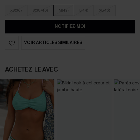
XS(36)
S(38/40)
M(42)
L(44)
XL(46)
NOTIFIEZ-MOI
VOIR ARTICLES SIMILAIRES
ACHETEZ‑LE AVEC