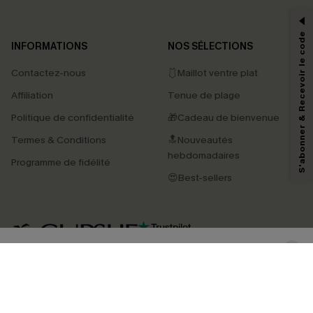
-15% dès 2 Achetés par E-mail
*Un code par commande, valable une seule fois.
S'abonner & Recevoir le code
INFORMATIONS
NOS SÉLECTIONS
Contactez-nous
🩱Maillot ventre plat
En soumettant votre adresse e-mail, vous acceptez de recevoir des e-mails
Affiliation
Tenue de plage
marketing (y compris du contenu généré par l'IA) de Cupshe et
reconnaissez avoir pris connaissance de nos
Termes & Conditions
. Nous
Politique de confidentialité
🎁Cadeau de bienvenue
pouvons utiliser les données collectées sur notre site ainsi que des
technologies de suivi, telles que des pixels intégrés à nos e-mails, afin de
Termes & Conditions
🔝Nouveautés
savoir si ceux-ci ont été ouverts, de mesurer votre engagement, de
personnaliser nos contenus et nos offres, et de vous recommander des
hebdomadaires
Programme de fidélité
produits susceptibles de vous intéresser, conformément à notre
Politique de
confidentialité
. Vous pouvez vous désabonner à tout moment.
😍Best-sellers
S'ABONNER
4.4
TÉLÉCHARGEZ L’APP CUPSHE