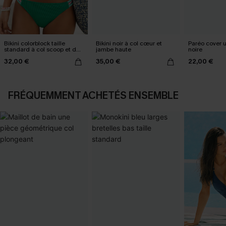
Bikini colorblock taille
Bikini noir à col cœur et
Paréo cover 
standard à col scoop et dos
jambe haute
noire
croisé
32,00 €
35,00 €
22,00 €
FRÉQUEMMENT ACHETÉS ENSEMBLE