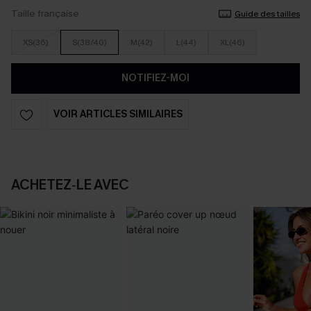
Taille française
Guide des tailles
XS(36)
S(38/40)
M(42)
L(44)
XL(46)
NOTIFIEZ-MOI
VOIR ARTICLES SIMILAIRES
ACHETEZ‑LE AVEC