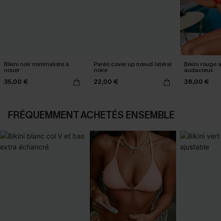
Bikini noir minimaliste à
Paréo cover up nœud latéral
Bikini rouge a
nouer
noire
audacieux
35,00 €
22,00 €
38,00 €
FRÉQUEMMENT ACHETÉS ENSEMBLE