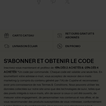
RETOURS GRATUITS
CARTE CATEAU
ABONNÉS
LIVRAISON ÉCLAIR
EN PROMO
S'ABONNER ET OBTENIR LE CODE
Inscrivez-vous maintenant et profitez de
-15% DÈS 2 ACHETÉS & -25% DÈS 4
ACHETÉS
! *Un code par commande. Chaque code est valable une seule fois.
En
soumettant votre adresse e-mail, vous acceptez de recevoir des e-mails
marketing (y compris du contenu généré par l'IA) de Cupshe et reconnaissez
avoir pris connaissance de nos
Termes & Conditions
. Nous pouvons utiliser les
données collectées sur notre site ainsi que des technologies de suivi, telles que
des pixels intégrés à nos e-mails, afin de savoir si ceux-ci ont été ouverts, de
mesurer votre engagement, de personnaliser nos contenus et nos offres, et de
vous recommander des produits susceptibles de vous intéresser, conformément
à notre
Politique de confidentialité
. Vous pouvez vous désabonner à tout