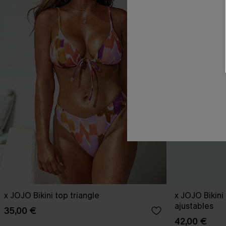
x JOJO Bikini top triangle
x JOJO Bikini
ajustables
35,00 €
42,00 €