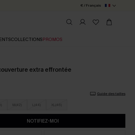
€ / Français
ENTS
COLLECTIONS
PROMOS
couverture extra effrontée
Guide des tailles
0)
M(42)
L(44)
XL(46)
NOTIFIEZ-MOI