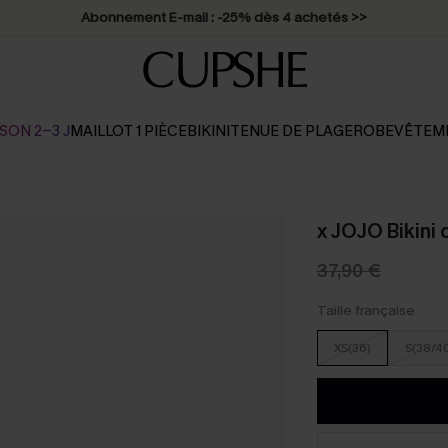
Abonnement E-mail : -25% dès 4 achetés >>
SON 2-3 J
MAILLOT 1 PIÈCE
BIKINI
TENUE DE PLAGE
ROBE
VÊTEM
x JOJO Bikini 
37,90 €
Taille française
XS(36)
S(38/4