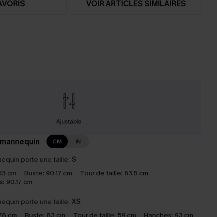
AVORIS
VOIR ARTICLES SIMILAIRES
Ajustable
 mannequin
CM
IN
equin porte une taille:
S
63 cm
Buste:
90.17 cm
Tour de taille:
63.5 cm
s:
90.17 cm
equin porte une taille:
XS
78 cm
Buste:
83 cm
Tour de taille:
59 cm
Hanches:
93 cm