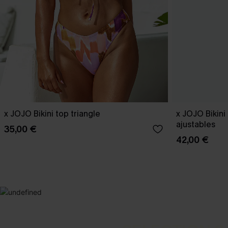
x JOJO Bikini top triangle
x JOJO Bikini
ajustables
35,00 €
42,00 €