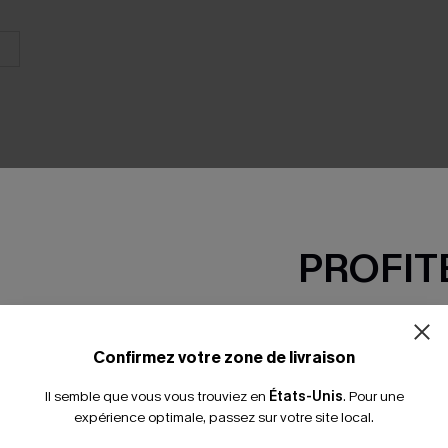
PROFITE
SEMBLE
-15% dès 2 A
*Un code par command
Confirmez votre zone de livraison
Il semble que vous vous trouviez en
États-Unis
.
Pour une
expérience optimale, passez sur votre site local.