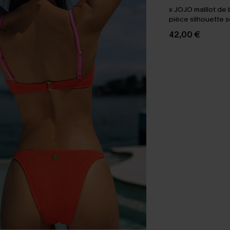
x JOJO maillot de 
pièce silhouette 
42,00 €