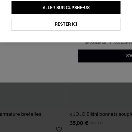
En soumettant votre adresse e-
ALLER SUR CUPSHE-US
mails marketing (y compris du
reconnaissez avoir pris conna
pouvons utiliser les données co
technologies de suivi, telles qu
RESTER ICI
savoir si ceux-ci ont été ouve
personnaliser nos contenus et 
produits susceptibles de vous 
de confidentialité
. Vous pouve
S'
 armature bretelles
x JOJO Bikini bonnets soup
35,00 €
39,00 €