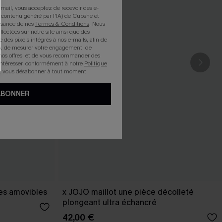
mail, vous acceptez de recevoir des e-
 contenu généré par l'IA) de Cupshe et
issance de nos
Termes & Conditions
. Nous
llectées sur notre site ainsi que des
e des pixels intégrés à nos e-mails, afin de
rts, de mesurer votre engagement, de
nos offres, et de vous recommander des
intéresser, conformément à notre
Politique
z vous désabonner à tout moment.
ABONNER
les amovibles
x JOJO maillot une pièce décolleté
plongeant ultra échancré
42,00 €