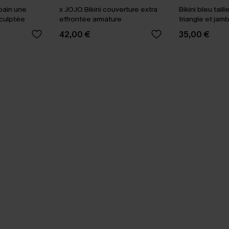
bain une
x JOJO Bikini couverture extra
Bikini bleu tail
sculptée
effrontée armature
triangle et jam
42,00 €
35,00 €