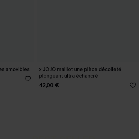
les amovibles
x JOJO maillot une pièce décolleté
plongeant ultra échancré
42,00 €