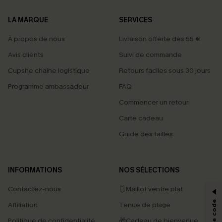
LA MARQUE
SERVICES
À propos de nous
Livraison offerte dès 55 €
Avis clients
Suivi de commande
Cupshe chaîne logistique
Retours faciles sous 30 jours
Programme ambassadeur
FAQ
Commencer un retour
Carte cadeau
Guide des tailles
PROFITEZ DE -15%
INFORMATIONS
NOS SÉLECTIONS
-15% dès 2 Achetés par E-mail
Contactez-nous
🩱Maillot ventre plat
*Un code par commande, valable une seule fois.
Affiliation
Tenue de plage
Politique de confidentialité
🎁Cadeau de bienvenue