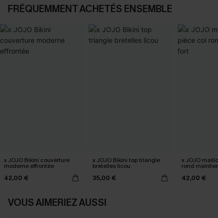
FRÉQUEMMENT ACHETÉS ENSEMBLE
x JOJO Bikini couverture
x JOJO Bikini top triangle
x JOJO maillo
moderne effrontée
bretelles licou
rond maintien
42,00 €
35,00 €
42,00 €
VOUS AIMERIEZ AUSSI