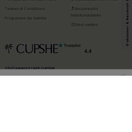
S'abonner & Recevoir le code
Termes & Conditions
🔝Nouveautés
En soumettant votre adresse e-mail, vous acceptez de recevoir des e-mails
marketing (y compris du contenu généré par l'IA) de Cupshe et
hebdomadaires
Programme de fidélité
reconnaissez avoir pris connaissance de nos
Termes & Conditions
. Nous
pouvons utiliser les données collectées sur notre site ainsi que des
😍Best-sellers
technologies de suivi, telles que des pixels intégrés à nos e-mails, afin de
savoir si ceux-ci ont été ouverts, de mesurer votre engagement, de
personnaliser nos contenus et nos offres, et de vous recommander des
produits susceptibles de vous intéresser, conformément à notre
Politique de
confidentialité
. Vous pouvez vous désabonner à tout moment.
4.4
S'ABONNER
TÉLÉCHARGEZ L’APP CUPSHE
SUIVEZ-NOUS