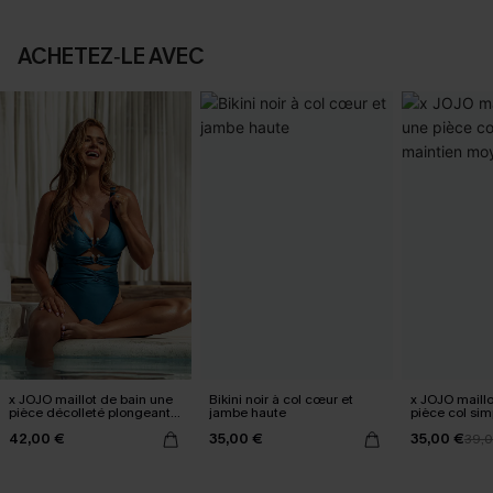
ACHETEZ‑LE AVEC
x JOJO maillot de bain une
Bikini noir à col cœur et
x JOJO maillo
pièce décolleté plongeant
jambe haute
pièce col sim
échancrée
moyen
42,00 €
35,00 €
35,00 €
39,