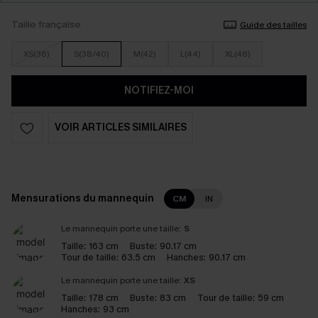
Taille française
Guide des tailles
XS(36)
S(38/40)
M(42)
L(44)
XL(46)
NOTIFIEZ-MOI
VOIR ARTICLES SIMILAIRES
Mensurations du mannequin
CM
IN
Le mannequin porte une taille:
S
Taille:
163 cm
Buste:
90.17 cm
Tour de taille:
63.5 cm
Hanches:
90.17 cm
Le mannequin porte une taille:
XS
Taille:
178 cm
Buste:
83 cm
Tour de taille:
59 cm
Hanches:
93 cm