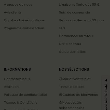
À propos de nous
Livraison offerte dès 55 €
Avis clients
Suivi de commande
Cupshe chaîne logistique
Retours faciles sous 30 jours
Programme ambassadeur
FAQ
Commencer un retour
Carte cadeau
Guide des tailles
PROFITEZ DE -15%
INFORMATIONS
NOS SÉLECTIONS
-15% dès 2 Achetés par E-mail
Contactez-nous
🩱Maillot ventre plat
*Un code par commande, valable une seule fois.
S'abonner & Recevoir le code
Affiliation
Tenue de plage
Politique de confidentialité
🎁Cadeau de bienvenue
Termes & Conditions
🔝Nouveautés
En soumettant votre adresse e-mail, vous acceptez de recevoir des e-mails
marketing (y compris du contenu généré par l'IA) de Cupshe et
hebdomadaires