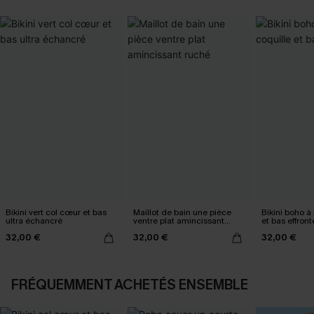
Bikini vert col cœur et bas
Maillot de bain une pièce
Bikini boho à 
ultra échancré
ventre plat amincissant
et bas effront
ruché
32,00 €
32,00 €
32,00 €
FRÉQUEMMENT ACHETÉS ENSEMBLE