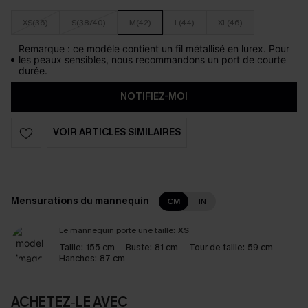
XS(36)
S(38/40)
M(42)
L(44)
XL(46)
Remarque : ce modèle contient un fil métallisé en lurex. Pour
les peaux sensibles, nous recommandons un port de courte
durée.
NOTIFIEZ-MOI
VOIR ARTICLES SIMILAIRES
Mensurations du mannequin
CM
IN
Le mannequin porte une taille:
XS
Taille:
155 cm
Buste:
81 cm
Tour de taille:
59 cm
Hanches:
87 cm
ACHETEZ‑LE AVEC