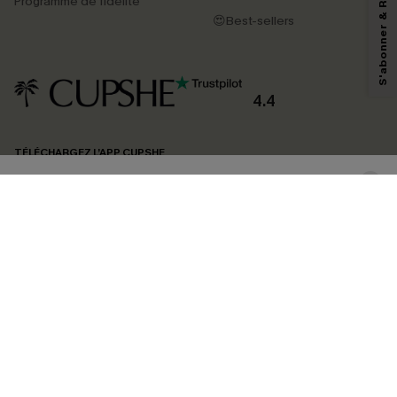
Programme de fidélité
reconnaissez avoir pris connaissance de nos
Termes & Conditions
. Nous
pouvons utiliser les données collectées sur notre site ainsi que des
😍Best-sellers
technologies de suivi, telles que des pixels intégrés à nos e-mails, afin de
savoir si ceux-ci ont été ouverts, de mesurer votre engagement, de
personnaliser nos contenus et nos offres, et de vous recommander des
produits susceptibles de vous intéresser, conformément à notre
Politique de
confidentialité
. Vous pouvez vous désabonner à tout moment.
4.4
S'ABONNER
TÉLÉCHARGEZ L’APP CUPSHE
SUIVEZ-NOUS
©2026 CUPSHE FRANCE
Voir nôtre
déclaration d'accessibilité
et notre
politique de confidentialité.