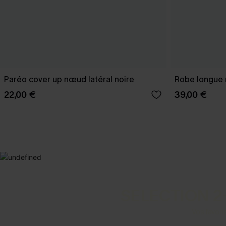
Paréo cover up nœud latéral noire
Robe longue n
22,00 €
39,00 €
SELECTION 2
Vos favori