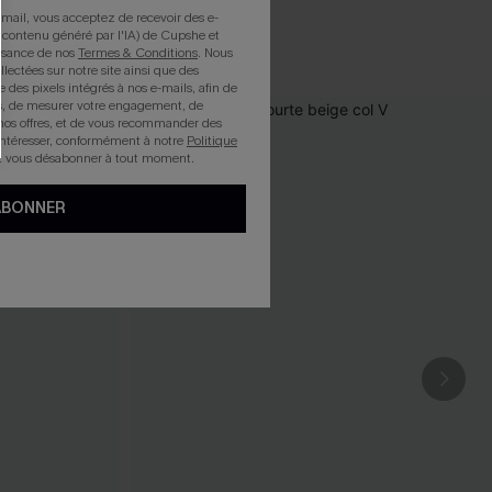
mail, vous acceptez de recevoir des e-
 contenu généré par l'IA) de Cupshe et
issance de nos
Termes & Conditions
. Nous
llectées sur notre site ainsi que des
e des pixels intégrés à nos e-mails, afin de
rts, de mesurer votre engagement, de
nos offres, et de vous recommander des
intéresser, conformément à notre
Politique
z vous désabonner à tout moment.
ABONNER