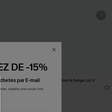
Z DE -15%
chetés par E-mail
et manches
Robe cover up courte beige col V
23,00 €
27,00 €
e, valable une seule fois.