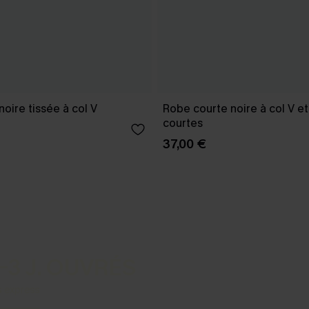
oire tissée à col V
Robe courte noire à col V 
courtes
37,00 €
-3 J. OUVRÉS
s express