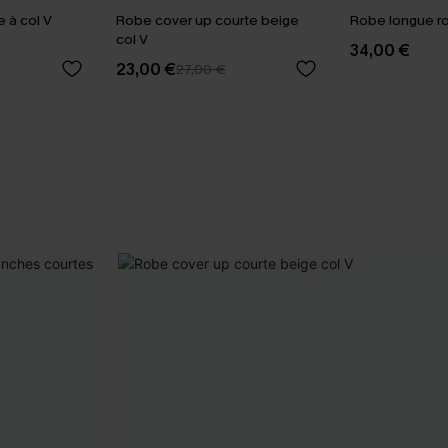
 à col V
Robe cover up courte beige
Robe longue ro
col V
34,00 €
23,00 €
27,00 €