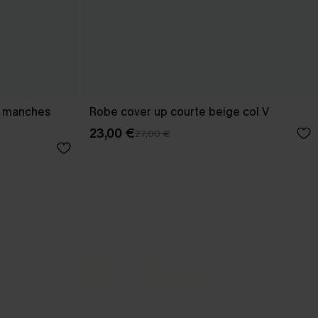
et manches
Robe cover up courte beige col V
23,00 €
27,00 €
BEST-SELLER
Nos pièces les plus aimées