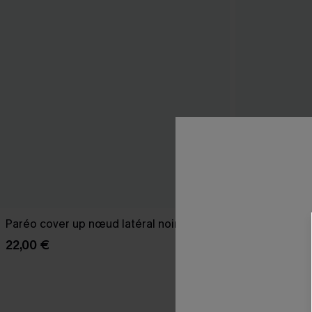
Paréo cover up nœud latéral noire
Robe longue n
22,00 €
39,00 €