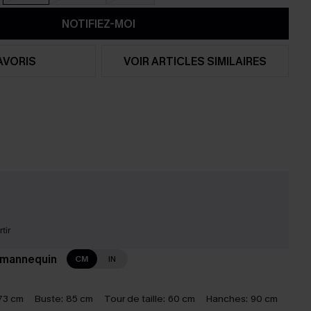
NOTIFIEZ-MOI
AVORIS
VOIR ARTICLES SIMILAIRES
tir
 mannequin
CM
IN
73 cm
Buste:
85 cm
Tour de taille:
60 cm
Hanches:
90 cm