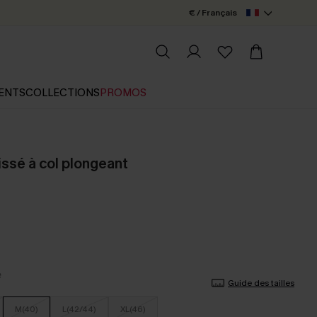
€ / Français
ENTS
COLLECTIONS
PROMOS
issé à col plongeant
Guide des tailles
M(40)
L(42/44)
XL(46)