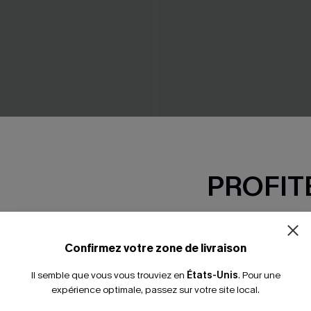
PROFITE
-15% dès 2 A
oire tissée à col V
Robe courte noire à col V 
courtes
*Un code par command
Confirmez votre zone de livraison
37,00 €
Il semble que vous vous trouviez en
États-Unis
.
Pour une
expérience optimale, passez sur votre site local.