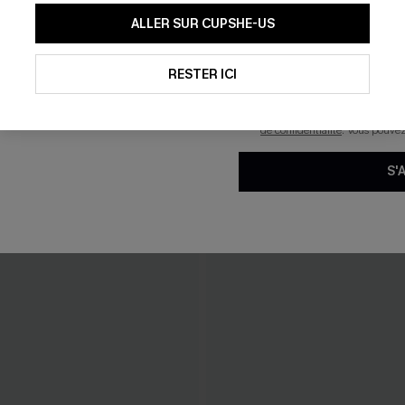
En soumettant votre adresse e-
ALLER SUR CUPSHE-US
mails marketing (y compris du
reconnaissez avoir pris conna
pouvons utiliser les données co
technologies de suivi, telles qu
RESTER ICI
savoir si ceux-ci ont été ouve
personnaliser nos contenus et 
produits susceptibles de vous 
de confidentialité
. Vous pouve
S'