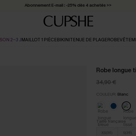
Abonnement E-mail : -25% dès 4 achetés >>
SON 2-3 J
MAILLOT 1 PIÈCE
BIKINI
TENUE DE PLAGE
ROBE
VÊTEM
Robe longue t
34,90 €
COULEUR:
Blanc
Taille française
XS(36)
S(38)