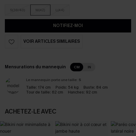
S(38/40)
M(42)
L(44)
NOTIFIEZ-MOI
VOIR ARTICLES SIMILAIRES
Mensurations du mannequin
CM
IN
Le mannequin porte une taille:
S
Taille:
174 cm
Poids:
54 kg
Buste:
84 cm
Tour de taille:
62 cm
Hanches:
92 cm
ACHETEZ‑LE AVEC