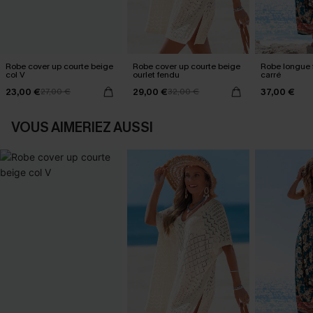
Robe cover up courte beige
Robe cover up courte beige
Robe longue f
col V
ourlet fendu
carré
23,00 €
29,00 €
37,00 €
27,00 €
32,00 €
VOUS AIMERIEZ AUSSI