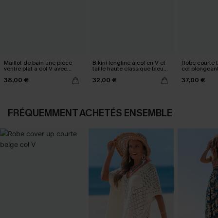
Maillot de bain une pièce
Bikini longline à col en V et
Robe courte t
ventre plat à col V avec
taille haute classique bleu
col plongean
Mesh power
marine
manches
38,00 €
32,00 €
37,00 €
FRÉQUEMMENT ACHETÉS ENSEMBLE