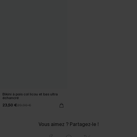
Bikini à pois col licou et bas ultra
échancré
23,50 €
29,90 €
Vous aimez ? Partagez-le !