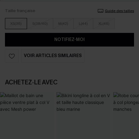
Taille française
Guide des tailles
XS(36)
S(38/40)
M(42)
L(44)
XL(46)
NOTIFIEZ-MOI
VOIR ARTICLES SIMILAIRES
ACHETEZ‑LE AVEC