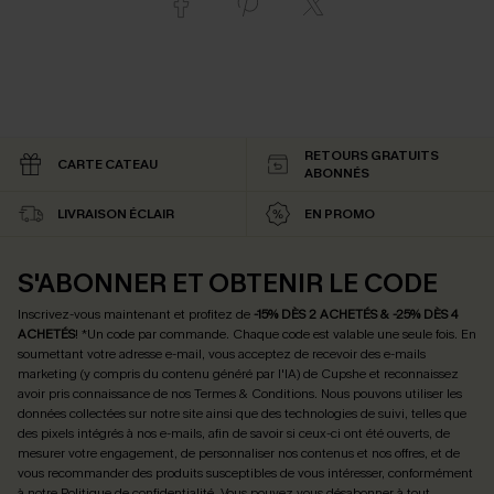
RETOURS GRATUITS
CARTE CATEAU
ABONNÉS
LIVRAISON ÉCLAIR
EN PROMO
S'ABONNER ET OBTENIR LE CODE
Inscrivez-vous maintenant et profitez de
-15% DÈS 2 ACHETÉS & -25% DÈS 4
ACHETÉS
! *Un code par commande. Chaque code est valable une seule fois.
En
soumettant votre adresse e-mail, vous acceptez de recevoir des e-mails
marketing (y compris du contenu généré par l'IA) de Cupshe et reconnaissez
avoir pris connaissance de nos
Termes & Conditions
. Nous pouvons utiliser les
données collectées sur notre site ainsi que des technologies de suivi, telles que
des pixels intégrés à nos e-mails, afin de savoir si ceux-ci ont été ouverts, de
mesurer votre engagement, de personnaliser nos contenus et nos offres, et de
vous recommander des produits susceptibles de vous intéresser, conformément
à notre
Politique de confidentialité
. Vous pouvez vous désabonner à tout