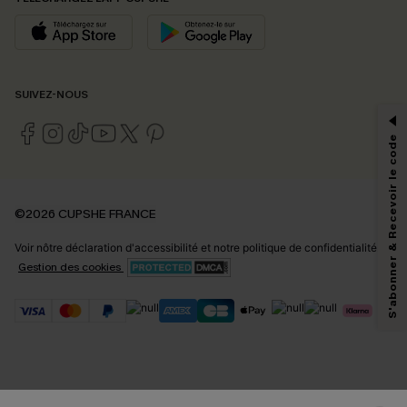
PROFITEZ DE -15%
SUIVEZ-NOUS
-15% dès 2 Achetés par E-mail
*Un code par commande, valable une seule fois.
S'abonner & Recevoir le code
En soumettant votre adresse e-mail, vous acceptez de recevoir des e-mails
©2026 CUPSHE FRANCE
marketing (y compris du contenu généré par l'IA) de Cupshe et
reconnaissez avoir pris connaissance de nos
Termes & Conditions
. Nous
Voir nôtre
déclaration d'accessibilité
et notre
politique de confidentialité.
pouvons utiliser les données collectées sur notre site ainsi que des
technologies de suivi, telles que des pixels intégrés à nos e-mails, afin de
Gestion des cookies
savoir si ceux-ci ont été ouverts, de mesurer votre engagement, de
personnaliser nos contenus et nos offres, et de vous recommander des
produits susceptibles de vous intéresser, conformément à notre
Politique de
confidentialité
. Vous pouvez vous désabonner à tout moment.
S'ABONNER