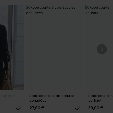
e manches
Robe courte à pois épaules
Robe courte ma
dénudées
col haut
27,00 €
39,00 €