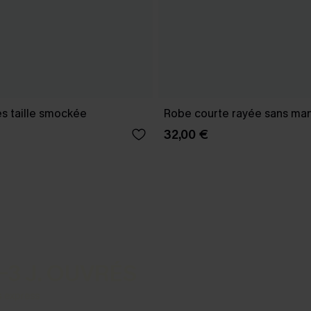
s taille smockée
Robe courte rayée sans ma
32,00 €
-3 J. OUVRÉS
s express