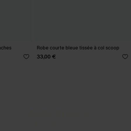
nches
Robe courte bleue tissée à col scoop
33,00 €
BEST-SELLER
Nos pièces les plus aimées