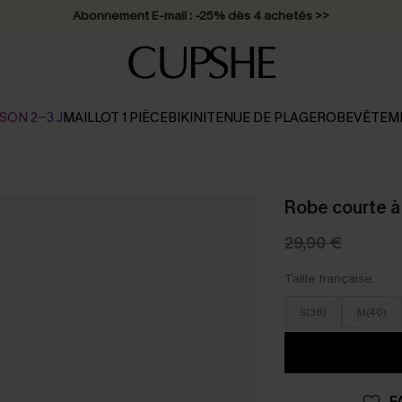
Abonnement E-mail : -25% dès 4 achetés >>
SON 2-3 J
MAILLOT 1 PIÈCE
BIKINI
TENUE DE PLAGE
ROBE
VÊTEM
Robe courte à
29,90 €
Taille française
S(38)
M(40)
F