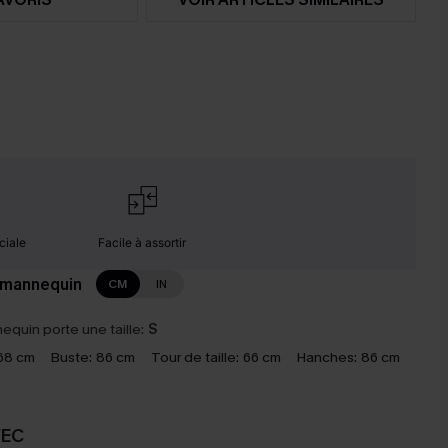
ciale
Facile à assortir
 mannequin
CM
IN
equin porte une taille:
S
68 cm
Buste:
86 cm
Tour de taille:
66 cm
Hanches:
86 cm
VEC