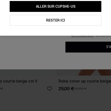
En soumettant votre adresse e-
ALLER SUR CUPSHE-US
mails marketing (y compris du
reconnaissez avoir pris conna
pouvons utiliser les données co
technologies de suivi, telles qu
RESTER ICI
savoir si ceux-ci ont été ouve
personnaliser nos contenus et 
produits susceptibles de vous 
de confidentialité
. Vous pouve
S'
p courte beige col V
Robe cover up courte beige
29,00 €
 €
32,00 €