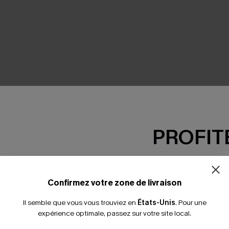
SEMBLE
PROFITE
-15% dès 2 A
*Un code par command
Confirmez votre zone de livraison
Il semble que vous vous trouviez en
États-Unis
.
Pour une
expérience optimale, passez sur votre site local.