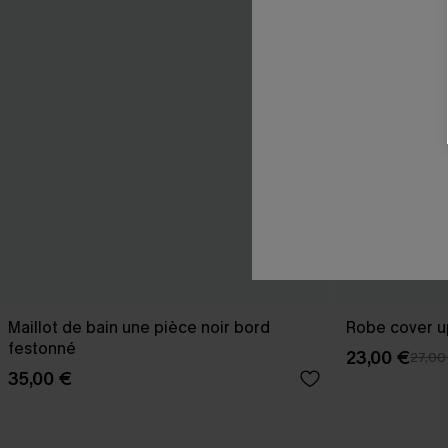
Maillot de bain une pièce noir bord
Robe cover u
festonné
23,00 €
27,00
35,00 €