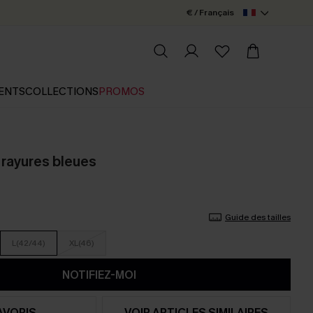
€ / Français
ENTS
COLLECTIONS
PROMOS
 rayures bleues
Guide des tailles
L(42/44)
XL(46)
NOTIFIEZ-MOI
AVORIS
VOIR ARTICLES SIMILAIRES