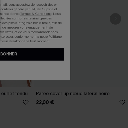
mail, vous acceptez de recevoir des e-
 contenu généré par l'IA) de Cupshe et
issance de nos
Termes & Conditions
. Nous
llectées sur notre site ainsi que des
e des pixels intégrés à nos e-mails, afin de
rts, de mesurer votre engagement, de
nos offres, et de vous recommander des
intéresser, conformément à notre
Politique
z vous désabonner à tout moment.
ABONNER
 ourlet fendu
Paréo cover up nœud latéral noire
22,00 €