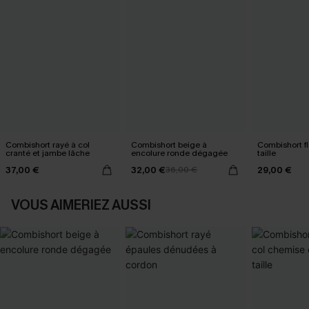
Combishort rayé à col
Combishort beige à
Combishort fl
cranté et jambe lâche
encolure ronde dégagée
taille
37,00 €
32,00 €
29,00 €
36,00 €
VOUS AIMERIEZ AUSSI