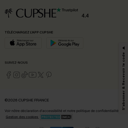
4.4
PROFITEZ DE -15%
TÉLÉCHARGEZ L’APP CUPSHE
-15% dès 2 Achetés par E-mail
*Un code par commande, valable une seule fois.
S'abonner & Recevoir le code
SUIVEZ-NOUS
En soumettant votre adresse e-mail, vous acceptez de recevoir des e-mails
marketing (y compris du contenu généré par l'IA) de Cupshe et
reconnaissez avoir pris connaissance de nos
Termes & Conditions
. Nous
pouvons utiliser les données collectées sur notre site ainsi que des
technologies de suivi, telles que des pixels intégrés à nos e-mails, afin de
savoir si ceux-ci ont été ouverts, de mesurer votre engagement, de
©2026 CUPSHE FRANCE
personnaliser nos contenus et nos offres, et de vous recommander des
produits susceptibles de vous intéresser, conformément à notre
Politique de
Voir nôtre
déclaration d'accessibilité
et notre
politique de confidentialité.
confidentialité
. Vous pouvez vous désabonner à tout moment.
Gestion des cookies
S'ABONNER