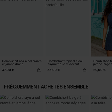
Combishort noir à col cranté
Combishort tropical à col
Combishort ti
et jambe droite
asymétrique et devant
jambe large
portefeuille
37,00 €
33,00 €
29,00 €
FRÉQUEMMENT ACHETÉS ENSEMBLE