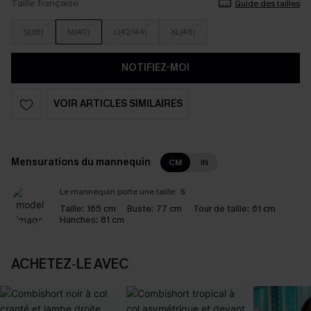
Taille française
Guide des tailles
S(38)
M(40)
L(42/44)
XL(46)
NOTIFIEZ-MOI
VOIR ARTICLES SIMILAIRES
Mensurations du mannequin
CM
IN
Le mannequin porte une taille:
S
Taille:
165 cm
Buste:
77 cm
Tour de taille:
61 cm
Hanches:
81 cm
ACHETEZ‑LE AVEC