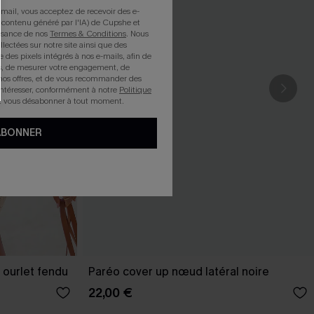
mail, vous acceptez de recevoir des e-
 contenu généré par l'IA) de Cupshe et
issance de nos
Termes & Conditions
. Nous
llectées sur notre site ainsi que des
e des pixels intégrés à nos e-mails, afin de
rts, de mesurer votre engagement, de
nos offres, et de vous recommander des
intéresser, conformément à notre
Politique
z vous désabonner à tout moment.
ABONNER
 ourlet fendu
Paréo cover up nœud latéral noire
22,00 €