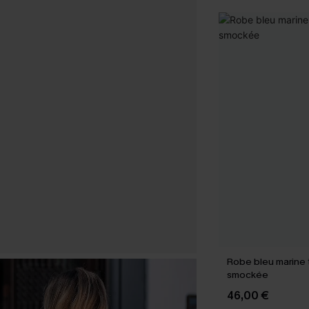
Robe bleu marine t
smockée
46,00 €