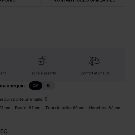
sant
Facile à assortir
Confort et chaud
 mannequin
CM
IN
equin porte une taille:
S
73 cm
Buste:
87 cm
Tour de taille:
66 cm
Hanches:
82 cm
VEC