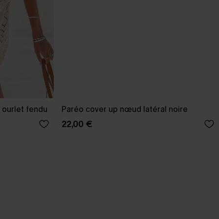
 ourlet fendu
Paréo cover up nœud latéral noire
22,00 €