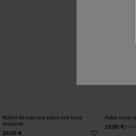
Maillot de bain une pièce noir bord
Robe cover u
festonné
23,00 €
27,00
35,00 €