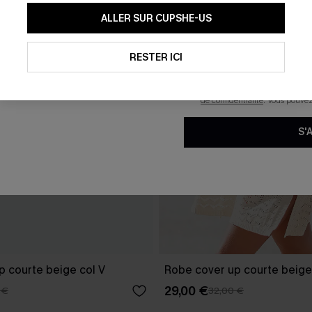
En soumettant votre adresse e-
ALLER SUR CUPSHE-US
mails marketing (y compris du
reconnaissez avoir pris conna
pouvons utiliser les données co
technologies de suivi, telles qu
RESTER ICI
savoir si ceux-ci ont été ouve
personnaliser nos contenus et 
produits susceptibles de vous 
de confidentialité
. Vous pouve
S'
p courte beige col V
Robe cover up courte beige
29,00 €
 €
32,00 €