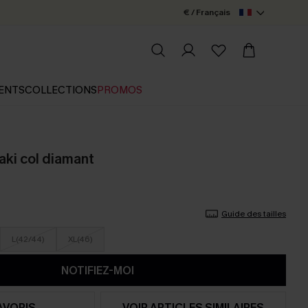
€ / Français
ENTS
COLLECTIONS
PROMOS
aki col diamant
Guide des tailles
L(42/44)
XL(46)
NOTIFIEZ-MOI
AVORIS
VOIR ARTICLES SIMILAIRES