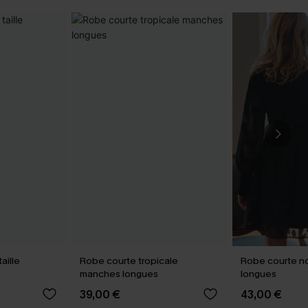
aille
Robe courte tropicale
Robe courte n
manches longues
longues
39,00 €
43,00 €