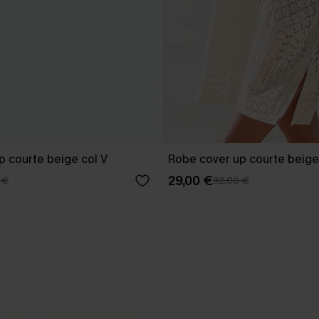
p courte beige col V
Robe cover up courte beige
29,00 €
 €
32,00 €