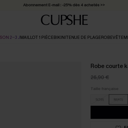
Abonnement E-mail : -25% dès 4 achetés >>
SON 2-3 J
MAILLOT 1 PIÈCE
BIKINI
TENUE DE PLAGE
ROBE
VÊTEM
Robe courte k
26,90 €
Taille française
S(38)
M(40)
F