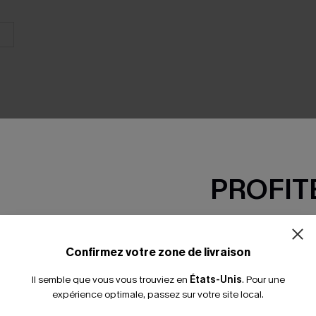
PROFITE
SEMBLE
-15% dès 2 A
*Un code par command
Confirmez votre zone de livraison
Il semble que vous vous trouviez en
États-Unis
.
Pour une
expérience optimale, passez sur votre site local.