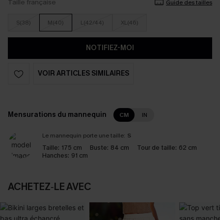
Taille française
Guide des tailles
S(38)
M(40)
L(42/44)
XL(46)
NOTIFIEZ-MOI
VOIR ARTICLES SIMILAIRES
Mensurations du mannequin
CM
IN
Le mannequin porte une taille:
S
Taille:
175 cm
Buste:
84 cm
Tour de taille:
62 cm
Hanches:
91 cm
ACHETEZ‑LE AVEC