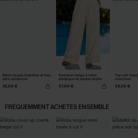
Bikini larges bretelles et bas
Pantalon beige à taille
Top vert tissé
ultra échancré
élastique et jambe droite
manches
35,00 €
37,00 €
29,00 €
FRÉQUEMMENT ACHETÉS ENSEMBLE