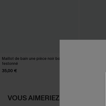
Maillot de bain une pièce noir bord
Robe cover u
festonné
23,00 €
27,00
35,00 €
VOUS AIMERIEZ AUSSI