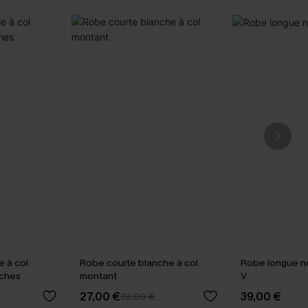
e à col
Robe courte blanche à col
Robe longue no
nches
montant
V
27,00 €
39,00 €
32,00 €