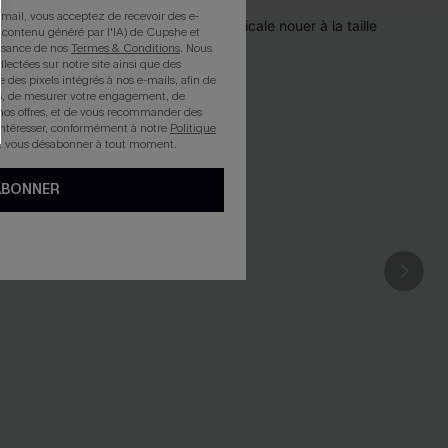
mail, vous acceptez de recevoir des e-
 contenu généré par l'IA) de Cupshe et
issance de nos
Termes & Conditions
. Nous
llectées sur notre site ainsi que des
e des pixels intégrés à nos e-mails, afin de
rts, de mesurer votre engagement, de
nos offres, et de vous recommander des
intéresser, conformément à notre
Politique
z vous désabonner à tout moment.
ABONNER