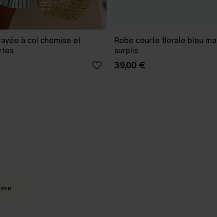
rayée à col chemise et
Robe courte florale bleu ma
rtes
surplis
39,00 €
-3 J. OUVRÉS
s express
VRIR