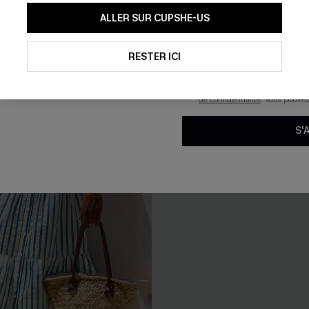
En soumettant votre adresse e-
ALLER SUR CUPSHE-US
mails marketing (y compris du
reconnaissez avoir pris conna
pouvons utiliser les données co
technologies de suivi, telles qu
RESTER ICI
savoir si ceux-ci ont été ouve
personnaliser nos contenus et 
produits susceptibles de vous 
de confidentialité
. Vous pouve
S'