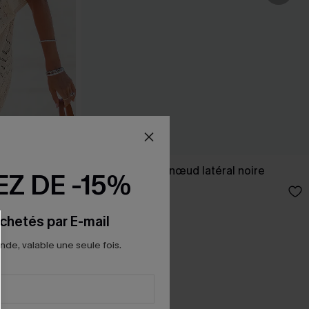
 ourlet fendu
Paréo cover up nœud latéral noire
Z DE -15%
22,00 €
chetés par E-mail
e, valable une seule fois.