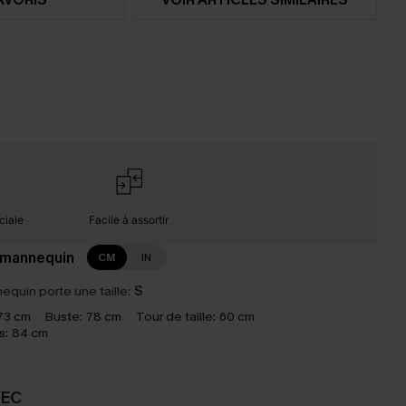
ciale
Facile à assortir
 mannequin
CM
IN
equin porte une taille:
S
73 cm
Buste:
78 cm
Tour de taille:
60 cm
s:
84 cm
VEC