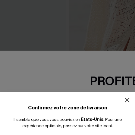
p courte beige col V
Robe cover up courte beige
PROFITE
29,00 €
 €
32,00 €
-15% dès 2 A
*Un code par command
Confirmez votre zone de livraison
Il semble que vous vous trouviez en
États-Unis
.
Pour une
expérience optimale, passez sur votre site local.