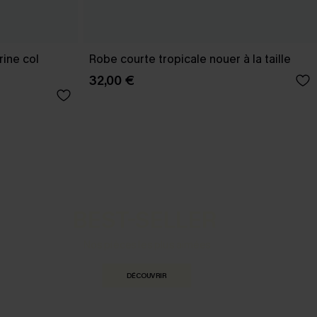
rine col
Robe courte tropicale nouer à la taille
32,00 €
BEST-SELLER
Nos pièces les plus aimées
DÉCOUVRIR