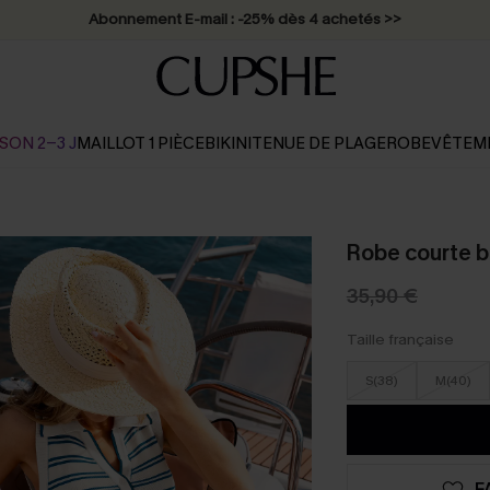
* Livraison éclair 2-3 jours ouvrés >>
SON 2-3 J
MAILLOT 1 PIÈCE
BIKINI
TENUE DE PLAGE
ROBE
VÊTEM
Robe courte b
35,90 €
Taille française
S(38)
M(40)
F