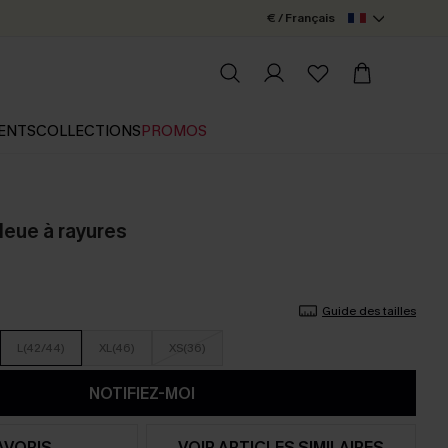
€ / Français
ENTS
COLLECTIONS
PROMOS
leue à rayures
Guide des tailles
L(42/44)
XL(46)
XS(36)
NOTIFIEZ-MOI
AVORIS
VOIR ARTICLES SIMILAIRES