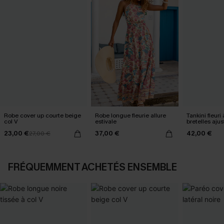
Robe cover up courte beige
Robe longue fleurie allure
Tankini fleuri 
col V
estivale
bretelles aju
23,00 €
37,00 €
42,00 €
27,00 €
FRÉQUEMMENT ACHETÉS ENSEMBLE