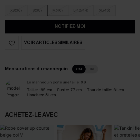
XS(36)
S(38)
M(40)
L(42/44)
XL(46)
NOTIFIEZ-MOI
VOIR ARTICLES SIMILAIRES
Mensurations du mannequin
CM
IN
Le mannequin porte une taille:
XS
Taille:
165 cm
Buste:
77 cm
Tour de taille:
61 cm
Hanches:
81 cm
ACHETEZ‑LE AVEC