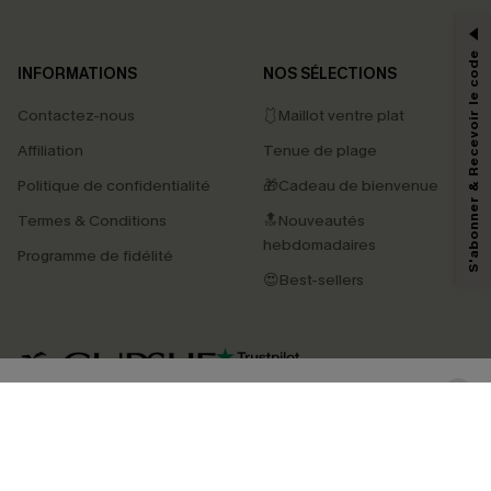
-15% dès 2 Achetés par E-mail
*Un code par commande, valable une seule fois.
S'abonner & Recevoir le code
INFORMATIONS
NOS SÉLECTIONS
Contactez-nous
🩱Maillot ventre plat
En soumettant votre adresse e-mail, vous acceptez de recevoir des e-mails
Affiliation
Tenue de plage
marketing (y compris du contenu généré par l'IA) de Cupshe et
reconnaissez avoir pris connaissance de nos
Termes & Conditions
. Nous
Politique de confidentialité
🎁Cadeau de bienvenue
pouvons utiliser les données collectées sur notre site ainsi que des
technologies de suivi, telles que des pixels intégrés à nos e-mails, afin de
Termes & Conditions
🔝Nouveautés
savoir si ceux-ci ont été ouverts, de mesurer votre engagement, de
personnaliser nos contenus et nos offres, et de vous recommander des
hebdomadaires
Programme de fidélité
produits susceptibles de vous intéresser, conformément à notre
Politique de
confidentialité
. Vous pouvez vous désabonner à tout moment.
😍Best-sellers
S'ABONNER
4.4
TÉLÉCHARGEZ L’APP CUPSHE