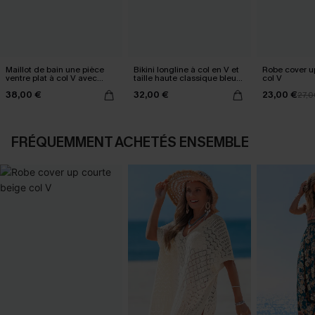
Maillot de bain une pièce
Bikini longline à col en V et
Robe cover u
ventre plat à col V avec
taille haute classique bleu
col V
Mesh power
marine
38,00 €
32,00 €
23,00 €
27,0
FRÉQUEMMENT ACHETÉS ENSEMBLE