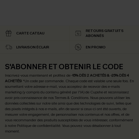
RETOURS GRATUITS
CARTE CATEAU
ABONNÉS
LIVRAISON ÉCLAIR
EN PROMO
S'ABONNER ET OBTENIR LE CODE
Inscrivez-vous maintenant et profitez de
-15% DÈS 2 ACHETÉS & -25% DÈS 4
ACHETÉS
! *Un code par commande. Chaque code est valable une seule fois.
En
soumettant votre adresse e-mail, vous acceptez de recevoir des e-mails
marketing (y compris du contenu généré par l'IA) de Cupshe et reconnaissez
avoir pris connaissance de nos
Termes & Conditions
. Nous pouvons utiliser les
données collectées sur notre site ainsi que des technologies de suivi, telles que
des pixels intégrés à nos e-mails, afin de savoir si ceux-ci ont été ouverts, de
mesurer votre engagement, de personnaliser nos contenus et nos offres, et de
vous recommander des produits susceptibles de vous intéresser, conformément
à notre
Politique de confidentialité
. Vous pouvez vous désabonner à tout
moment.