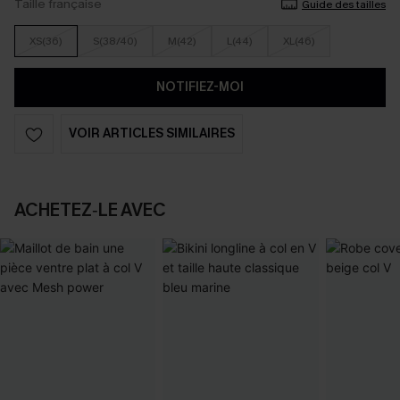
Taille française
Guide des tailles
XS(36)
S(38/40)
M(42)
L(44)
XL(46)
NOTIFIEZ-MOI
VOIR ARTICLES SIMILAIRES
ACHETEZ‑LE AVEC