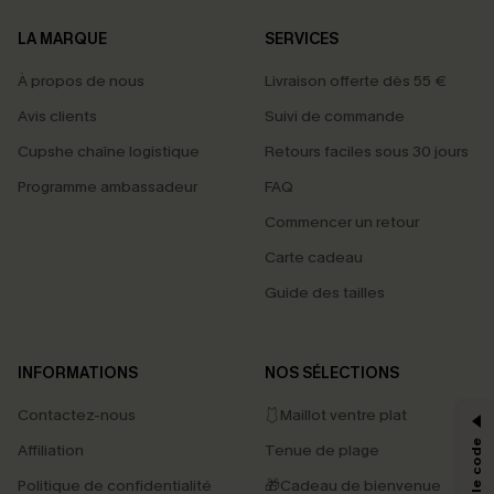
LA MARQUE
SERVICES
À propos de nous
Livraison offerte dès 55 €
Avis clients
Suivi de commande
Cupshe chaîne logistique
Retours faciles sous 30 jours
Programme ambassadeur
FAQ
Commencer un retour
Carte cadeau
Guide des tailles
PROFITEZ DE -15%
INFORMATIONS
NOS SÉLECTIONS
-15% dès 2 Achetés par E-mail
Contactez-nous
🩱Maillot ventre plat
*Un code par commande, valable une seule fois.
Affiliation
Tenue de plage
Politique de confidentialité
🎁Cadeau de bienvenue