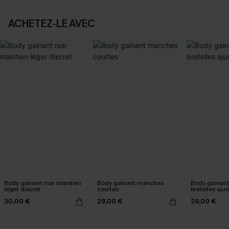
ACHETEZ‑LE AVEC
Body gainant noir maintien
Body gainant manches
Body gainant
léger discret
courtes
bretelles aju
30,00 €
29,00 €
29,00 €