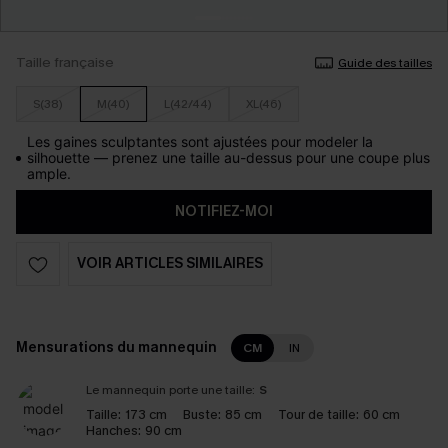
Taille française
Guide des tailles
S(38)
M(40)
L(42/44)
XL(46)
Les gaines sculptantes sont ajustées pour modeler la
silhouette — prenez une taille au-dessus pour une coupe plus
ample.
NOTIFIEZ-MOI
VOIR ARTICLES SIMILAIRES
Mensurations du mannequin
CM
IN
Le mannequin porte une taille:
S
Taille:
173 cm
Buste:
85 cm
Tour de taille:
60 cm
Hanches:
90 cm