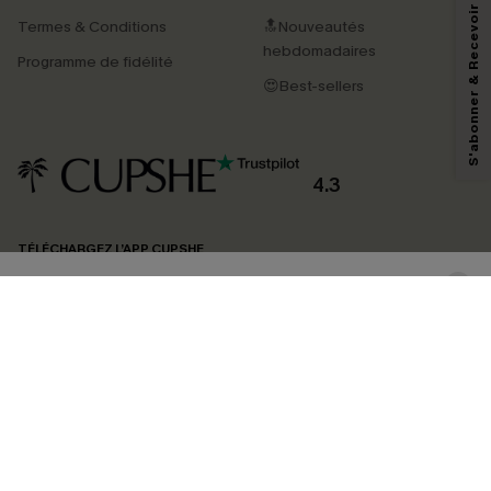
S'abonner & Recevoir le code
Termes & Conditions
🔝Nouveautés
En soumettant votre adresse e-mail, vous acceptez de recevoir des e-mails
marketing (y compris du contenu généré par l'IA) de Cupshe et
hebdomadaires
Programme de fidélité
reconnaissez avoir pris connaissance de nos
Termes & Conditions
. Nous
pouvons utiliser les données collectées sur notre site ainsi que des
😍Best-sellers
technologies de suivi, telles que des pixels intégrés à nos e-mails, afin de
savoir si ceux-ci ont été ouverts, de mesurer votre engagement, de
personnaliser nos contenus et nos offres, et de vous recommander des
produits susceptibles de vous intéresser, conformément à notre
Politique de
confidentialité
. Vous pouvez vous désabonner à tout moment.
4.3
S'ABONNER
TÉLÉCHARGEZ L’APP CUPSHE
SUIVEZ-NOUS