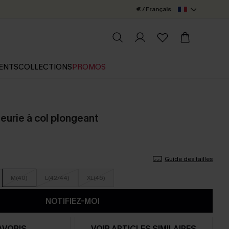
€ / Français
ENTS
COLLECTIONS
PROMOS
eurie à col plongeant
Guide des tailles
M(40)
L(42/44)
XL(46)
NOTIFIEZ-MOI
AVORIS
VOIR ARTICLES SIMILAIRES