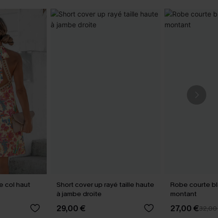
e col haut
Short cover up rayé taille haute
Robe courte bl
à jambe droite
montant
29,00 €
27,00 €
32,00