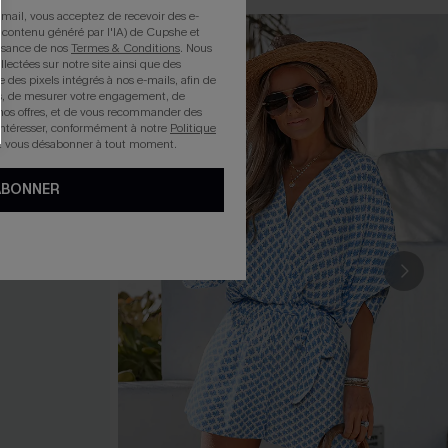
mail, vous acceptez de recevoir des e-
 contenu généré par l'IA) de Cupshe et
issance de nos
Termes & Conditions
. Nous
llectées sur notre site ainsi que des
e des pixels intégrés à nos e-mails, afin de
rts, de mesurer votre engagement, de
nos offres, et de vous recommander des
intéresser, conformément à notre
Politique
z vous désabonner à tout moment.
ABONNER