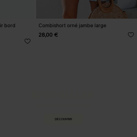
ir bord
Combishort orné jambe large
28,00 €
BEST-SELLER
Nos pièces les plus aimées
DÉCOUVRIR