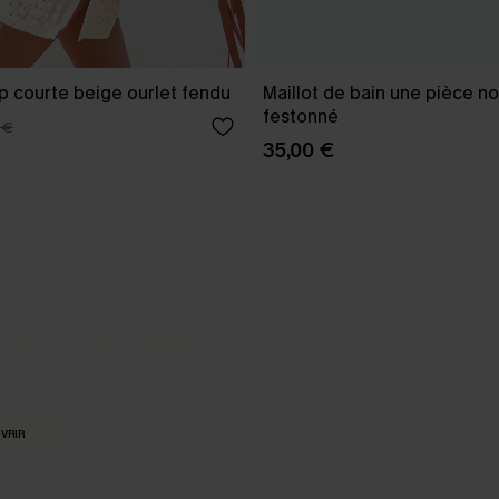
p courte beige ourlet fendu
Maillot de bain une pièce no
festonné
 €
35,00 €
-3 J. OUVRÉS
s express
VRIR