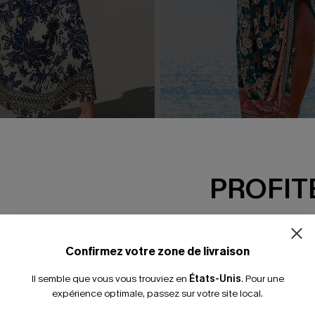
opicale à l’allure originale
Robe longue florale avec co
PROFITE
37,00 €
-15% dès 2 A
*Un code par command
Confirmez votre zone de livraison
Il semble que vous vous trouviez en
États-Unis
.
Pour une
expérience optimale, passez sur votre site local.