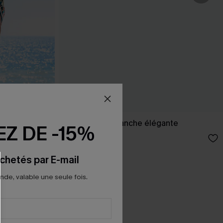
l carré
Robe longue blanche élégante
Z DE -15%
39,00 €
chetés par E-mail
e, valable une seule fois.