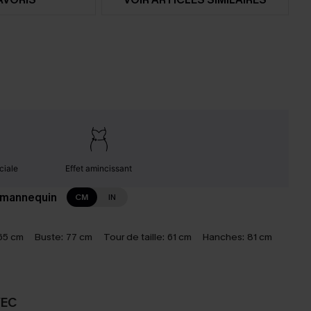
ciale
Effet amincissant
 mannequin
CM
IN
65 cm
Buste:
77 cm
Tour de taille:
61 cm
Hanches:
81 cm
VEC