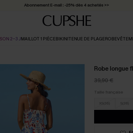
Abonnement E-mail : -25% dès 4 achetés >>
SON 2-3 J
MAILLOT 1 PIÈCE
BIKINI
TENUE DE PLAGE
ROBE
VÊTEM
Robe longue fl
39,90 €
Taille française
XS(36)
S(38)
F