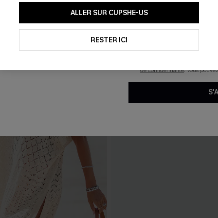
En soumettant votre adresse e-
ALLER SUR CUPSHE-US
mails marketing (y compris du
reconnaissez avoir pris conna
pouvons utiliser les données co
technologies de suivi, telles qu
RESTER ICI
savoir si ceux-ci ont été ouve
personnaliser nos contenus et 
produits susceptibles de vous 
de confidentialité
. Vous pouve
S'