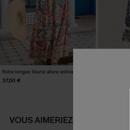
Robe longue fleurie allure estivale
Robe longue tr
37,00 €
39,00 €
VOUS AIMERIEZ AUSSI