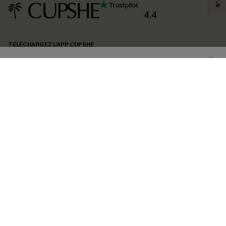
produits susceptibles de vous intéresser, conformément à notre
Politique de
confidentialité
. Vous pouvez vous désabonner à tout moment.
4.4
S'ABONNER
TÉLÉCHARGEZ L’APP CUPSHE
SUIVEZ-NOUS
©2026 CUPSHE FRANCE
Voir nôtre
déclaration d'accessibilité
et notre
politique de confidentialité.
Gestion des cookies