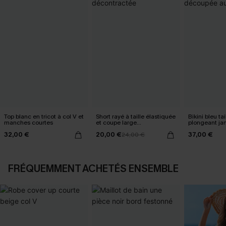
Top blanc en tricot à col V et
Short rayé à taille élastiquée
Bikini bleu ta
manches courtes
et coupe large
plongeant j
décontractée
au milieu
32,00 €
20,00 €
37,00 €
24,00 €
FRÉQUEMMENT ACHETÉS ENSEMBLE