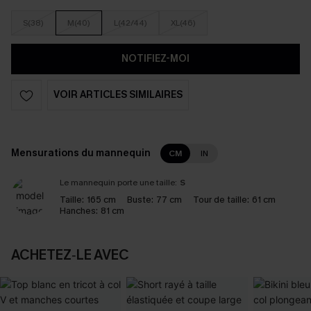
S(38)
M(40)
L(42/44)
XL(46)
NOTIFIEZ-MOI
VOIR ARTICLES SIMILAIRES
Mensurations du mannequin
CM
IN
Le mannequin porte une taille:
S
Taille:
165 cm
Buste:
77 cm
Tour de taille:
61 cm
Hanches:
81 cm
ACHETEZ‑LE AVEC