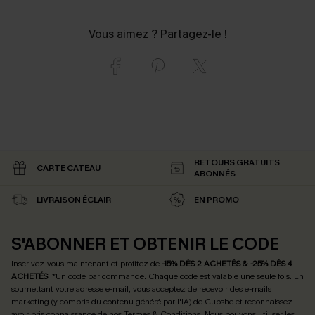
Vous aimez ? Partagez-le !
RETOURS GRATUITS
CARTE CATEAU
ABONNÉS
LIVRAISON ÉCLAIR
EN PROMO
S'ABONNER ET OBTENIR LE CODE
Inscrivez-vous maintenant et profitez de
-15% DÈS 2 ACHETÉS & -25% DÈS 4
ACHETÉS
! *Un code par commande. Chaque code est valable une seule fois.
En
soumettant votre adresse e-mail, vous acceptez de recevoir des e-mails
marketing (y compris du contenu généré par l'IA) de Cupshe et reconnaissez
avoir pris connaissance de nos
Termes & Conditions
. Nous pouvons utiliser les