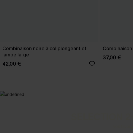
Combinaison noire à col plongeant et
Combinaison b
jambe large
37,00 €
42,00 €
SELECTION 2
Vos favori