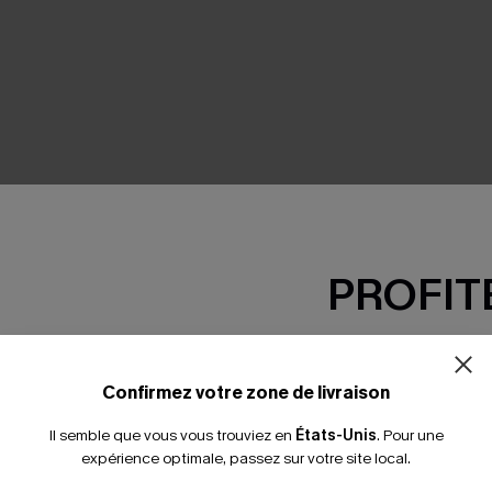
SEMBLE
PROFITE
-15% dès 2 A
*Un code par command
Confirmez votre zone de livraison
Il semble que vous vous trouviez en
États-Unis
.
Pour une
expérience optimale, passez sur votre site local.