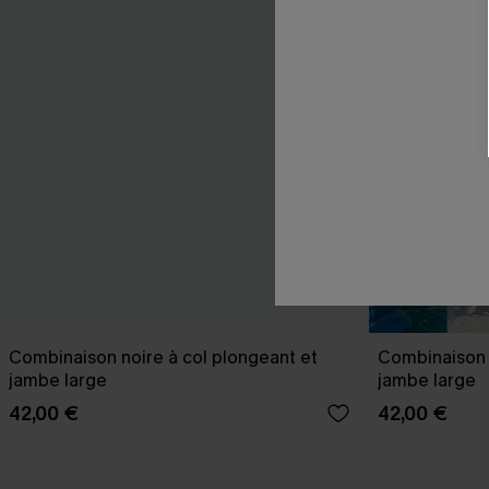
Combinaison noire à col plongeant et
Combinaison t
jambe large
jambe large
42,00 €
42,00 €