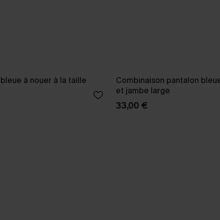
leue à nouer à la taille
Combinaison pantalon bleue
et jambe large
33,00 €
-3 J. OUVRÉS
s express