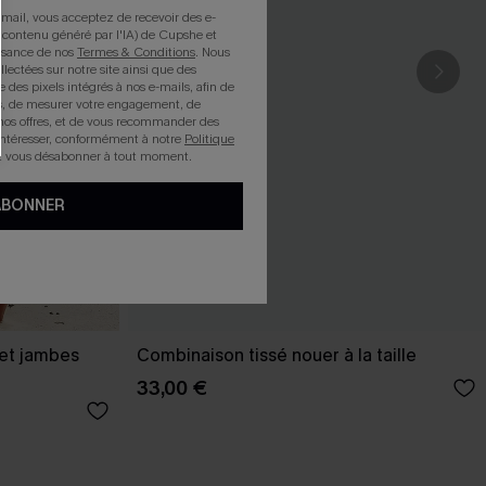
mail, vous acceptez de recevoir des e-
 contenu généré par l'IA) de Cupshe et
issance de nos
Termes & Conditions
. Nous
llectées sur notre site ainsi que des
e des pixels intégrés à nos e-mails, afin de
rts, de mesurer votre engagement, de
nos offres, et de vous recommander des
intéresser, conformément à notre
Politique
z vous désabonner à tout moment.
ABONNER
 et jambes
Combinaison tissé nouer à la taille
33,00 €