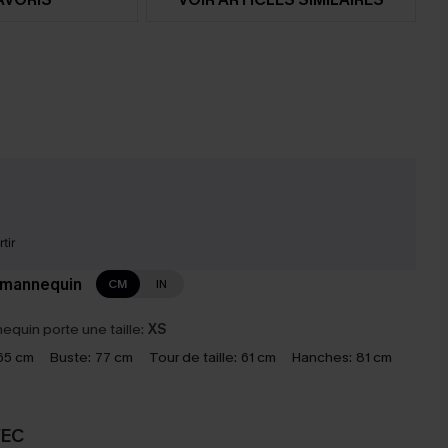
tir
 mannequin
CM
IN
equin porte une taille:
XS
65 cm
Buste:
77 cm
Tour de taille:
61 cm
Hanches:
81 cm
VEC