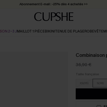
Abonnement E-mail : -25% dès 4 achetés >>
SON 2-3 J
MAILLOT 1 PIÈCE
BIKINI
TENUE DE PLAGE
ROBE
VÊTEM
Combinaison p
36,90 €
Taille française
XS(36)
S(38)
F