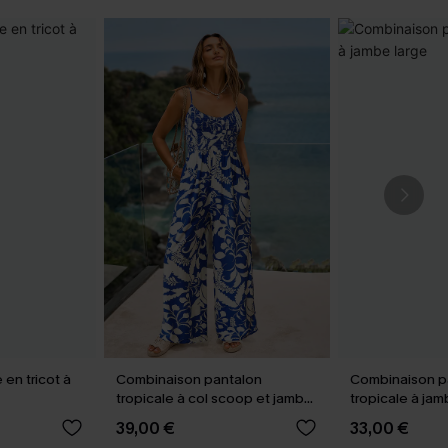
en tricot à
Combinaison pantalon
Combinaison p
tropicale à col scoop et jambe
tropicale à jam
large
39,00 €
33,00 €