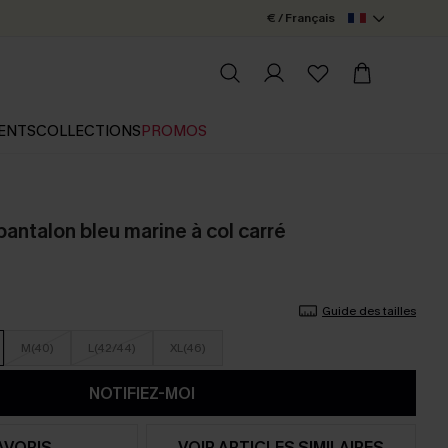
€ / Français
ENTS
COLLECTIONS
PROMOS
antalon bleu marine à col carré
Guide des tailles
M(40)
L(42/44)
XL(46)
NOTIFIEZ-MOI
AVORIS
VOIR ARTICLES SIMILAIRES