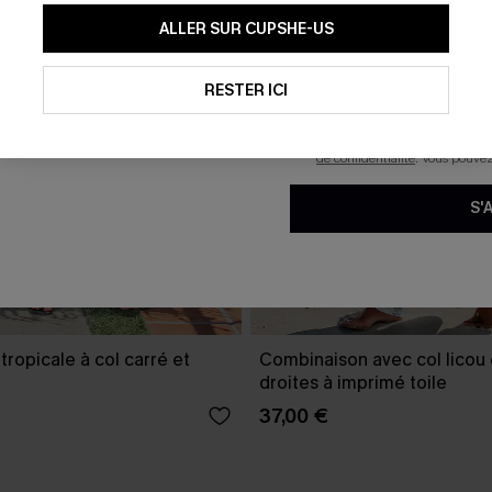
En soumettant votre adresse e-
ALLER SUR CUPSHE-US
mails marketing (y compris du
reconnaissez avoir pris conna
pouvons utiliser les données co
technologies de suivi, telles qu
RESTER ICI
savoir si ceux-ci ont été ouve
personnaliser nos contenus et 
produits susceptibles de vous 
de confidentialité
. Vous pouve
S'
ropicale à col carré et
Combinaison avec col licou
droites à imprimé toile
37,00 €