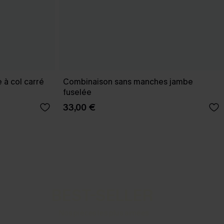
 à col carré
Combinaison sans manches jambe
fuselée
33,00 €
BEST-SELLER
Nos pièces les plus aimées