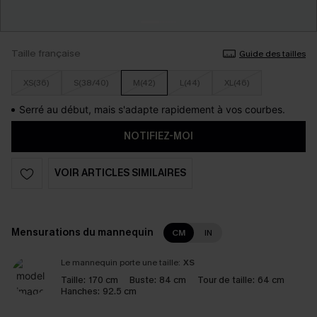
Taille française
Guide des tailles
XS(36)
S(38/40)
M(42)
L(44)
XL(46)
Serré au début, mais s'adapte rapidement à vos courbes.
NOTIFIEZ-MOI
VOIR ARTICLES SIMILAIRES
Mensurations du mannequin
CM
IN
Le mannequin porte une taille:
XS
Taille:
170 cm
Buste:
84 cm
Tour de taille:
64 cm
Hanches:
92.5 cm