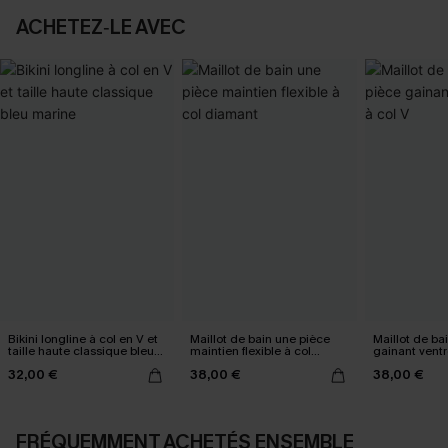
ACHETEZ‑LE AVEC
Bikini longline à col en V et
Maillot de bain une pièce
Maillot de ba
taille haute classique bleu
maintien flexible à col
gainant ventr
marine
diamant
32,00 €
38,00 €
38,00 €
FRÉQUEMMENT ACHETÉS ENSEMBLE