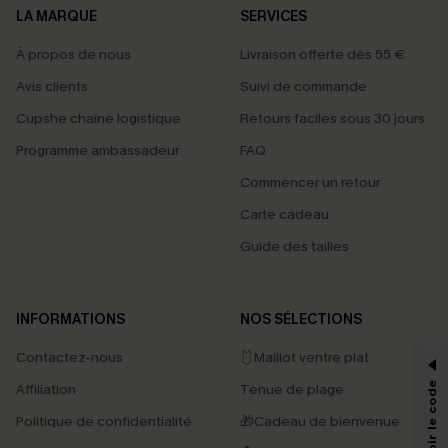
LA MARQUE
SERVICES
À propos de nous
Livraison offerte dès 55 €
Avis clients
Suivi de commande
Cupshe chaîne logistique
Retours faciles sous 30 jours
Programme ambassadeur
FAQ
Commencer un retour
Carte cadeau
Guide des tailles
PROFITEZ DE -15%
INFORMATIONS
NOS SÉLECTIONS
-15% dès 2 Achetés par E-mail
Contactez-nous
🩱Maillot ventre plat
*Un code par commande, valable une seule fois.
Affiliation
Tenue de plage
Politique de confidentialité
🎁Cadeau de bienvenue