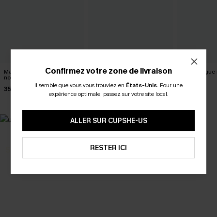
Confirmez votre zone de livraison
Maillot de bain une pièce
Robe cover up courte beige
Robe longue n
noir bord festonné
col V
col V
Il semble que vous vous trouviez en
États-Unis
.
Pour une
35,00 €
23,00 €
39,00 €
27,00 €
expérience optimale, passez sur votre site local.
ALLER SUR CUPSHE-US
RESTER ICI
SELECTION 2-3 J. OUVRÉS
BEST-SELLER
Vos favoris express
Nos pièces les plus aimées
DÉCOUVRIR
DÉCOUVRIR