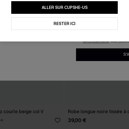
En soumettant votre adresse e-
ALLER SUR CUPSHE-US
mails marketing (y compris du
reconnaissez avoir pris conna
pouvons utiliser les données co
technologies de suivi, telles qu
RESTER ICI
savoir si ceux-ci ont été ouve
personnaliser nos contenus et 
produits susceptibles de vous 
de confidentialité
. Vous pouve
S'
p courte beige col V
Robe longue noire tissée à 
39,00 €
 €