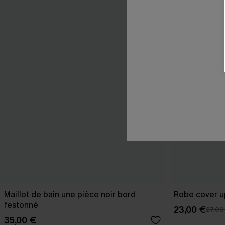
Maillot de bain une pièce noir bord
Robe cover u
festonné
23,00 €
27,00
35,00 €