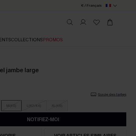
€ / Français
ENTS
COLLECTIONS
PROMOS
el jambe large
Guide des tailles
M(40)
L(42/44)
XL(46)
NOTIFIEZ-MOI
AVORIS
VOIR ARTICLES SIMILAIRES