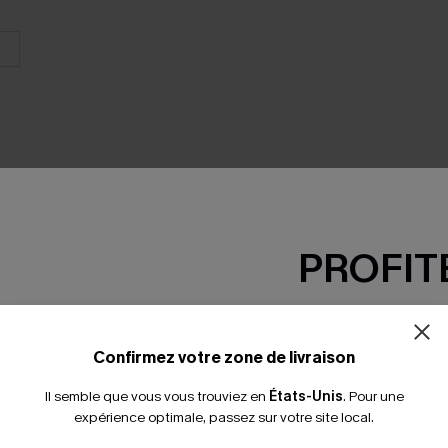
PROFITE
SEMBLE
-15% dès 2 A
*Un code par command
Confirmez votre zone de livraison
Il semble que vous vous trouviez en
États-Unis
.
Pour une
expérience optimale, passez sur votre site local.