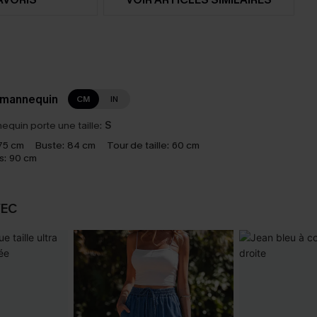
 mannequin
CM
IN
equin porte une taille:
S
75 cm
Buste:
84 cm
Tour de taille:
60 cm
s:
90 cm
VEC