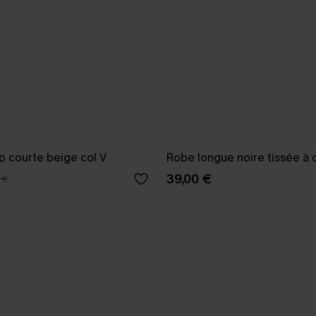
p courte beige col V
Robe longue noire tissée à 
39,00 €
 €