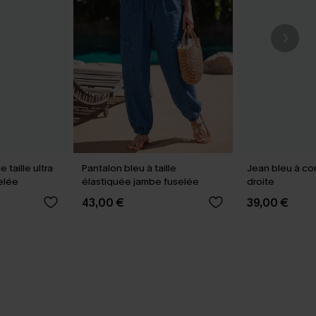
 taille ultra
Pantalon bleu à taille
Jean bleu à co
elée
élastiquée jambe fuselée
droite
43,00 €
39,00 €