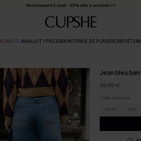
* Livraison éclair 2-3 jours ouvrés >>
SON 2-3 J
MAILLOT 1 PIÈCE
BIKINI
TENUE DE PLAGE
ROBE
VÊTEM
Jean bleu barr
29,90 €
Taille française
XS(36)
S(38)
F