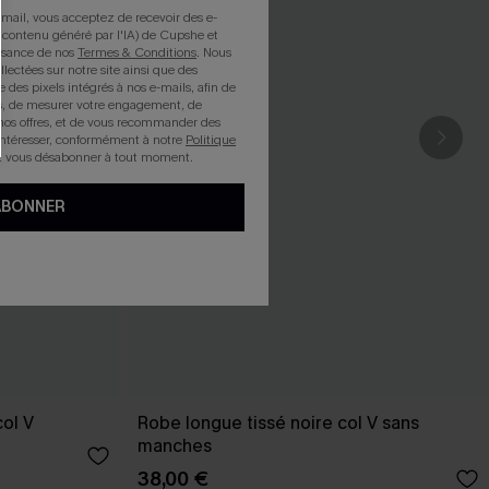
mail, vous acceptez de recevoir des e-
 contenu généré par l'IA) de Cupshe et
issance de nos
Termes & Conditions
. Nous
llectées sur notre site ainsi que des
e des pixels intégrés à nos e-mails, afin de
rts, de mesurer votre engagement, de
nos offres, et de vous recommander des
intéresser, conformément à notre
Politique
z vous désabonner à tout moment.
ABONNER
col V
Robe longue tissé noire col V sans
manches
38,00 €