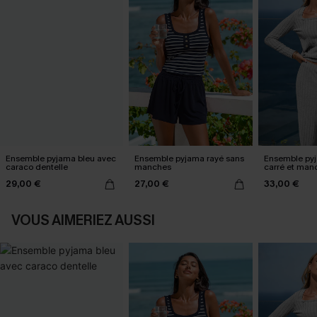
Ensemble pyjama bleu avec
Ensemble pyjama rayé sans
Ensemble pyj
caraco dentelle
manches
carré et man
29,00 €
27,00 €
33,00 €
VOUS AIMERIEZ AUSSI