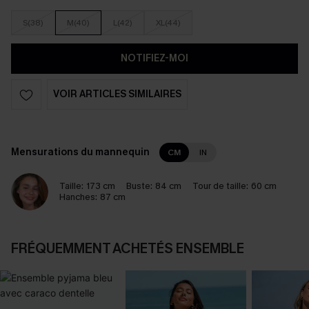
S(38)
M(40)
L(42)
XL(44)
NOTIFIEZ-MOI
VOIR ARTICLES SIMILAIRES
Mensurations du mannequin
CM
IN
Taille:
173 cm
Buste:
84 cm
Tour de taille:
60 cm
Hanches:
87 cm
FRÉQUEMMENT ACHETÉS ENSEMBLE