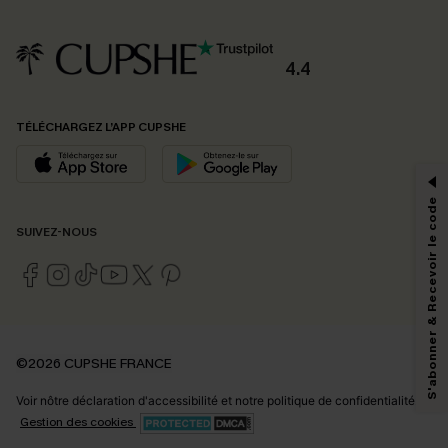
4.4
PROFITEZ DE -15%
TÉLÉCHARGEZ L’APP CUPSHE
-15% dès 2 Achetés par E-mail
*Un code par commande, valable une seule fois.
S'abonner & Recevoir le code
SUIVEZ-NOUS
En soumettant votre adresse e-mail, vous acceptez de recevoir des e-mails
marketing (y compris du contenu généré par l'IA) de Cupshe et
reconnaissez avoir pris connaissance de nos
Termes & Conditions
. Nous
pouvons utiliser les données collectées sur notre site ainsi que des
technologies de suivi, telles que des pixels intégrés à nos e-mails, afin de
savoir si ceux-ci ont été ouverts, de mesurer votre engagement, de
©2026 CUPSHE FRANCE
personnaliser nos contenus et nos offres, et de vous recommander des
produits susceptibles de vous intéresser, conformément à notre
Politique de
Voir nôtre
déclaration d'accessibilité
et notre
politique de confidentialité.
confidentialité
. Vous pouvez vous désabonner à tout moment.
Gestion des cookies