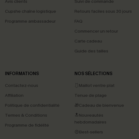
Avis clients
Suivi de commande
Cupshe chaîne logistique
Retours faciles sous 30 jours
Programme ambassadeur
FAQ
Commencer un retour
Carte cadeau
Guide des tailles
INFORMATIONS
NOS SÉLECTIONS
Contactez-nous
🩱Maillot ventre plat
Affiliation
Tenue de plage
Politique de confidentialité
🎁Cadeau de bienvenue
Termes & Conditions
🔝Nouveautés
hebdomadaires
Programme de fidélité
😍Best-sellers