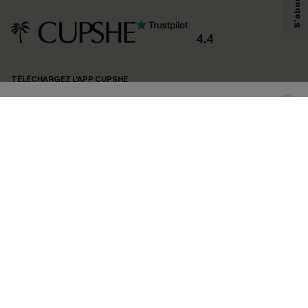
personnaliser nos contenus et nos offres, et de vous recommander des
produits susceptibles de vous intéresser, conformément à notre
Politique de
confidentialité
. Vous pouvez vous désabonner à tout moment.
4.4
S'ABONNER
TÉLÉCHARGEZ L’APP CUPSHE
SUIVEZ-NOUS
©2026 CUPSHE FRANCE
Voir nôtre
déclaration d'accessibilité
et notre
politique de confidentialité.
Gestion des cookies