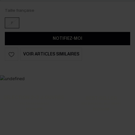
Taille française
F
NOTIFIEZ-MOI
VOIR ARTICLES SIMILAIRES
SELECTION 2-3 J. OUVRÉS
BEST-SELLER
Vos favoris express
Nos pièces les plus aimées
DÉCOUVRIR
DÉCOUVRIR