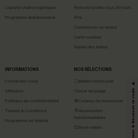
Cupshe chaîne logistique
Retours faciles sous 30 jours
Programme ambassadeur
FAQ
Commencer un retour
Carte cadeau
Guide des tailles
PROFITEZ DE -15%
INFORMATIONS
NOS SÉLECTIONS
-15% dès 2 Achetés par E-mail
Contactez-nous
🩱Maillot ventre plat
*Un code par commande, valable une seule fois.
S'abonner & Recevoir le code
Affiliation
Tenue de plage
Politique de confidentialité
🎁Cadeau de bienvenue
Termes & Conditions
🔝Nouveautés
En soumettant votre adresse e-mail, vous acceptez de recevoir des e-mails
hebdomadaires
marketing (y compris du contenu généré par l'IA) de Cupshe et
Programme de fidélité
reconnaissez avoir pris connaissance de nos
Termes & Conditions
. Nous
😍Best-sellers
pouvons utiliser les données collectées sur notre site ainsi que des
technologies de suivi, telles que des pixels intégrés à nos e-mails, afin de
savoir si ceux-ci ont été ouverts, de mesurer votre engagement, de