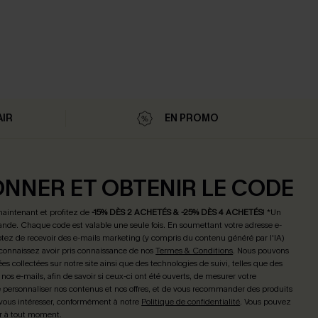
AIR
EN PROMO
ONNER ET OBTENIR LE CODE
maintenant et profitez de
-15% DÈS 2 ACHETÉS & -25% DÈS 4 ACHETÉS
! *Un
de. Chaque code est valable une seule fois.
En soumettant votre adresse e-
tez de recevoir des e-mails marketing (y compris du contenu généré par l'IA)
connaissez avoir pris connaissance de nos
Termes & Conditions
. Nous pouvons
ées collectées sur notre site ainsi que des technologies de suivi, telles que des
 nos e-mails, afin de savoir si ceux-ci ont été ouverts, de mesurer votre
personnaliser nos contenus et nos offres, et de vous recommander des produits
 vous intéresser, conformément à notre
Politique de confidentialité
. Vous pouvez
r à tout moment.