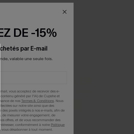
Z DE -15%
chetés par E-mail
e, valable une seule fois.
BEST-SELLER
mail, vous acceptez de recevoir des e-
Nos pièces les plus aimées
 contenu généré par l'IA) de Cupshe et
issance de nos
Termes & Conditions
. Nous
DÉCOUVRIR
llectées sur notre site ainsi que des
e des pixels intégrés à nos e-mails, afin de
rts, de mesurer votre engagement, de
nos offres, et de vous recommander des
intéresser, conformément à notre
Politique
z vous désabonner à tout moment.