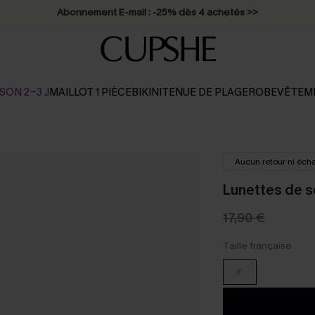
Abonnement E-mail : -25% dès 4 achetés >>
SON 2-3 J
MAILLOT 1 PIÈCE
BIKINI
TENUE DE PLAGE
ROBE
VÊTEM
Aucun retour ni éch
Lunettes de s
17,90 €
Taille française
F