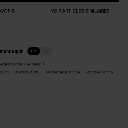
AVORIS
VOIR ARTICLES SIMILAIRES
 mannequin
CM
IN
equin porte une taille:
S
62 cm
Buste:
82 cm
Tour de taille:
65 cm
Hanches:
91 cm