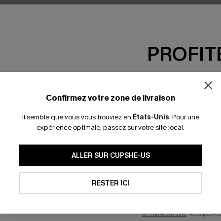
PROFITE
-15% dès 2 A
*Un code par command
Confirmez votre zone de livraison
Il semble que vous vous trouviez en
États-Unis
.
Pour une
expérience optimale, passez sur votre site local.
-3 J. OUVRÉS
En soumettant votre adresse e-
s express
ALLER SUR CUPSHE-US
mails marketing (y compris du
reconnaissez avoir pris conna
VRIR
pouvons utiliser les données co
technologies de suivi, telles qu
RESTER ICI
savoir si ceux-ci ont été ouve
personnaliser nos contenus et 
produits susceptibles de vous 
de confidentialité
. Vous pouve