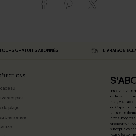
TOURS GRATUITS ABONNÉS
LIVRAISON ÉCL
SÉLECTIONS
S'AB
 cadeau
Inscrivez-vous 
code par comman
t ventre plat
mail, vous accep
 de plage
de Cupshe et re
utiliser les donn
au bienvenue
pixels intégrés à
engagement, de 
eautés
susceptibles de
vous désabonne