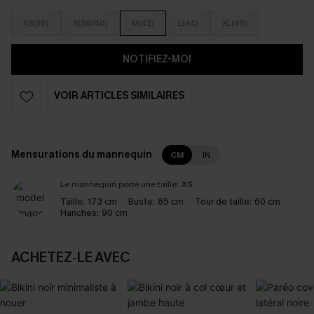
XS(36)
S(38/40)
M(42)
L(44)
XL(46)
NOTIFIEZ-MOI
VOIR ARTICLES SIMILAIRES
Mensurations du mannequin
CM
IN
Le mannequin porte une taille:
XS
Taille:
173 cm
Buste:
85 cm
Tour de taille:
60 cm
Hanches:
90 cm
ACHETEZ‑LE AVEC