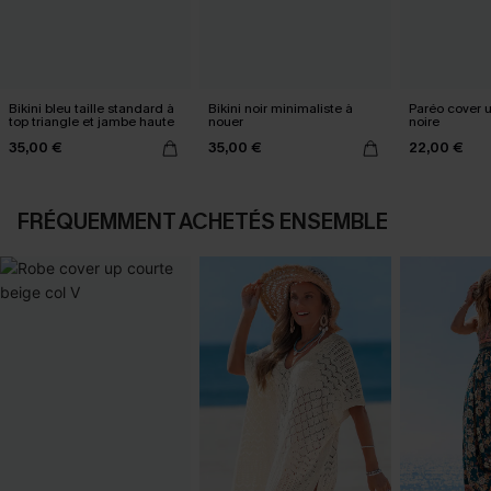
Bikini bleu taille standard à
Bikini noir minimaliste à
Paréo cover 
top triangle et jambe haute
nouer
noire
35,00 €
35,00 €
22,00 €
FRÉQUEMMENT ACHETÉS ENSEMBLE