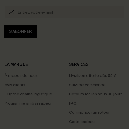
S'ABONNER
LA MARQUE
SERVICES
À propos de nous
Livraison offerte dès 55 €
Avis clients
Suivi de commande
Cupshe chaîne logistique
Retours faciles sous 30 jours
Programme ambassadeur
FAQ
Commencer un retour
Carte cadeau
PROFITEZ DE -15%