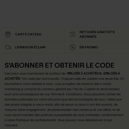
RETOURS GRATUITS
CARTE CATEAU
ABONNÉS
LIVRAISON ÉCLAIR
EN PROMO
S'ABONNER ET OBTENIR LE CODE
Inscrivez-vous maintenant et profitez de
-15% DÈS 2 ACHETÉS & -25% DÈS 4
ACHETÉS
! *Un code par commande. Chaque code est valable une seule fois.
En
soumettant votre adresse e-mail, vous acceptez de recevoir des e-mails
marketing (y compris du contenu généré par l'IA) de Cupshe et reconnaissez
avoir pris connaissance de nos
Termes & Conditions
. Nous pouvons utiliser les
données collectées sur notre site ainsi que des technologies de suivi, telles que
des pixels intégrés à nos e-mails, afin de savoir si ceux-ci ont été ouverts, de
mesurer votre engagement, de personnaliser nos contenus et nos offres, et de
vous recommander des produits susceptibles de vous intéresser, conformément
à notre
Politique de confidentialité
. Vous pouvez vous désabonner à tout
moment.