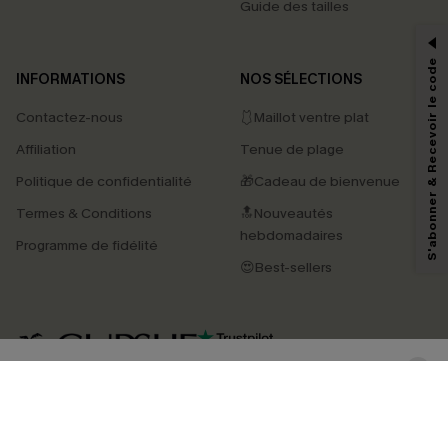
Guide des tailles
-15% dès 2 Achetés par E-mail
*Un code par commande, valable une seule fois.
S'abonner & Recevoir le code
INFORMATIONS
NOS SÉLECTIONS
Contactez-nous
🩱Maillot ventre plat
En soumettant votre adresse e-mail, vous acceptez de recevoir des e-mails
Affiliation
Tenue de plage
marketing (y compris du contenu généré par l'IA) de Cupshe et
reconnaissez avoir pris connaissance de nos
Termes & Conditions
. Nous
Politique de confidentialité
🎁Cadeau de bienvenue
pouvons utiliser les données collectées sur notre site ainsi que des
technologies de suivi, telles que des pixels intégrés à nos e-mails, afin de
Termes & Conditions
🔝Nouveautés
savoir si ceux-ci ont été ouverts, de mesurer votre engagement, de
personnaliser nos contenus et nos offres, et de vous recommander des
hebdomadaires
Programme de fidélité
produits susceptibles de vous intéresser, conformément à notre
Politique de
confidentialité
. Vous pouvez vous désabonner à tout moment.
😍Best-sellers
S'ABONNER
4.4
TÉLÉCHARGEZ L’APP CUPSHE