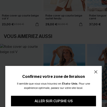
Robe cover up courte beige
Robe cover up courte beige
Robe longue f
col V
ourlet fendu
carré
23,00 €
29,00 €
37,00 €
27,00 €
32,00 €
VOUS AIMERIEZ AUSSI
Confirmez votre zone de livraison
Il semble que vous vous trouviez en
États-Unis
.
Pour une
expérience optimale, passez sur votre site local.
ALLER SUR CUPSHE-US