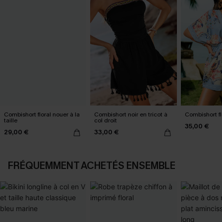
Combishort floral nouer à la
Combishort noir en tricot à
Combishort fl
taille
col droit
35,00 €
29,00 €
33,00 €
FRÉQUEMMENT ACHETÉS ENSEMBLE