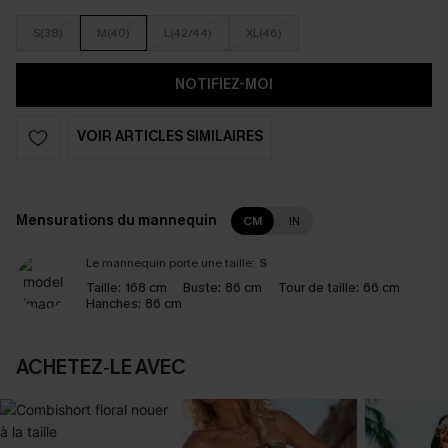
S(38)
M(40)
L(42/44)
XL(46)
NOTIFIEZ-MOI
VOIR ARTICLES SIMILAIRES
Mensurations du mannequin
CM
IN
Le mannequin porte une taille:
S
Taille:
168 cm
Buste:
86 cm
Tour de taille:
66 cm
Hanches:
86 cm
ACHETEZ‑LE AVEC