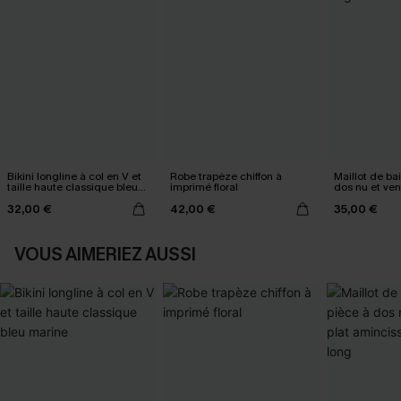
Bikini longline à col en V et
Robe trapèze chiffon à
Maillot de ba
taille haute classique bleu
imprimé floral
dos nu et ven
marine
amincissant t
32,00 €
42,00 €
35,00 €
VOUS AIMERIEZ AUSSI