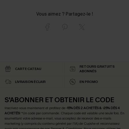
Vous aimez ? Partagez-le !
RETOURS GRATUITS
CARTE CATEAU
ABONNÉS
LIVRAISON ÉCLAIR
EN PROMO
S'ABONNER ET OBTENIR LE CODE
Inscrivez-vous maintenant et profitez de
-15% DÈS 2 ACHETÉS & -25% DÈS 4
ACHETÉS
! *Un code par commande. Chaque code est valable une seule fois.
En
soumettant votre adresse e-mail, vous acceptez de recevoir des e-mails
marketing (y compris du contenu généré par l'IA) de Cupshe et reconnaissez
avoir pris connaissance de nos
Termes & Conditions
. Nous pouvons utiliser les