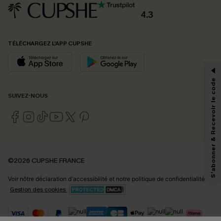
4.3
PROFITEZ DE -15%
TÉLÉCHARGEZ L’APP CUPSHE
-15% dès 2 Achetés par E-mail
*Un code par commande, valable une seule fois.
S'abonner & Recevoir le code
SUIVEZ-NOUS
En soumettant votre adresse e-mail, vous acceptez de recevoir des e-mails
marketing (y compris du contenu généré par l'IA) de Cupshe et
reconnaissez avoir pris connaissance de nos
Termes & Conditions
. Nous
pouvons utiliser les données collectées sur notre site ainsi que des
technologies de suivi, telles que des pixels intégrés à nos e-mails, afin de
savoir si ceux-ci ont été ouverts, de mesurer votre engagement, de
©2026 CUPSHE FRANCE
personnaliser nos contenus et nos offres, et de vous recommander des
produits susceptibles de vous intéresser, conformément à notre
Politique de
Voir nôtre
déclaration d'accessibilité
et notre
politique de confidentialité.
confidentialité
. Vous pouvez vous désabonner à tout moment.
Gestion des cookies
S'ABONNER