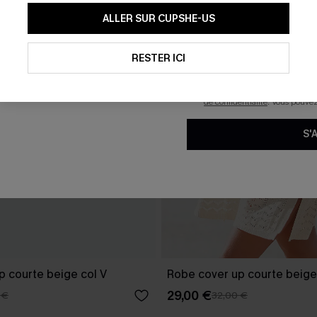
En soumettant votre adresse e-
ALLER SUR CUPSHE-US
mails marketing (y compris du
reconnaissez avoir pris conna
pouvons utiliser les données co
technologies de suivi, telles qu
RESTER ICI
savoir si ceux-ci ont été ouve
personnaliser nos contenus et 
produits susceptibles de vous 
de confidentialité
. Vous pouve
S'
p courte beige col V
Robe cover up courte beige
29,00 €
 €
32,00 €