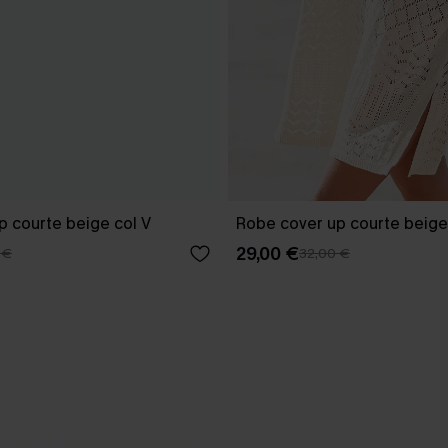
p courte beige col V
Robe cover up courte beige
29,00 €
 €
32,00 €