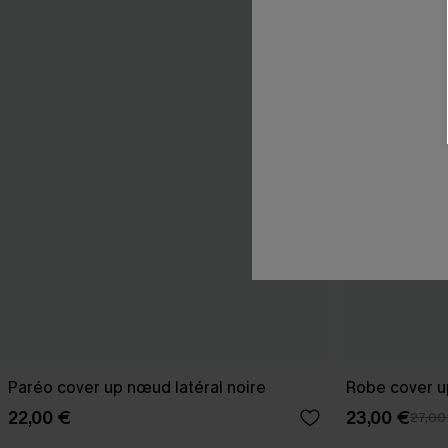
Paréo cover up nœud latéral noire
Robe cover u
22,00 €
23,00 €
27,00