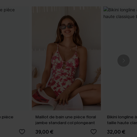
e pièce
Maillot de bain une pièce floral
Bikini longline 
jambe standard col plongeant
taille haute cl
marine
39,00 €
32,00 €