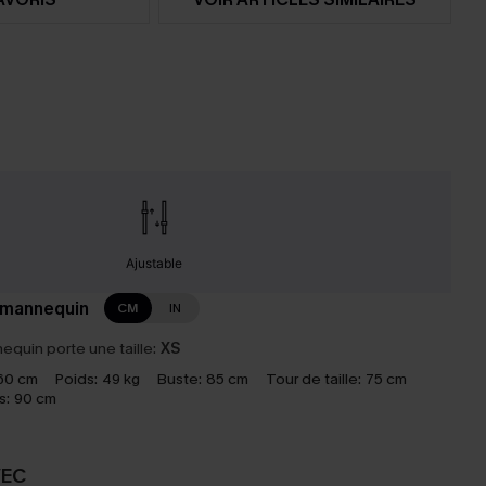
Ajustable
 mannequin
CM
IN
equin porte une taille:
XS
60 cm
Poids:
49 kg
Buste:
85 cm
Tour de taille:
75 cm
s:
90 cm
VEC