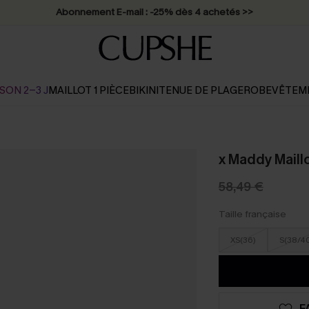
Abonnement E-mail : -25% dès 4 achetés >>
SON 2-3 J
MAILLOT 1 PIÈCE
BIKINI
TENUE DE PLAGE
ROBE
VÊTEM
x Maddy Maillo
58,49 €
Taille française
XS(36)
S(38/4
F