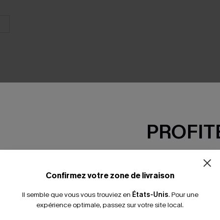
PROFITE
SEMBLE
-15% dès 2 A
*Un code par command
Confirmez votre zone de livraison
Il semble que vous vous trouviez en
États-Unis
.
Pour une
expérience optimale, passez sur votre site local.