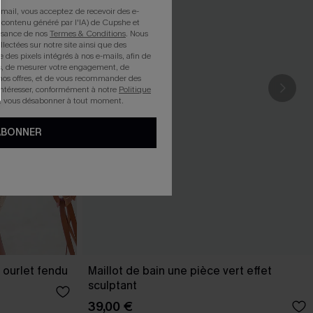
mail, vous acceptez de recevoir des e-
 contenu généré par l'IA) de Cupshe et
issance de nos
Termes & Conditions
. Nous
llectées sur notre site ainsi que des
e des pixels intégrés à nos e-mails, afin de
rts, de mesurer votre engagement, de
nos offres, et de vous recommander des
intéresser, conformément à notre
Politique
z vous désabonner à tout moment.
ABONNER
 ourlet fendu
Maillot de bain une pièce vert effet
sculptant
39,00 €