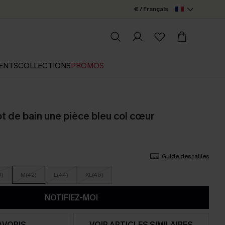
€ / Français
ENTS
COLLECTIONS
PROMOS
t de bain une pièce bleu col cœur
Guide des tailles
0)
M(42)
L(44)
XL(46)
NOTIFIEZ-MOI
AVORIS
VOIR ARTICLES SIMILAIRES