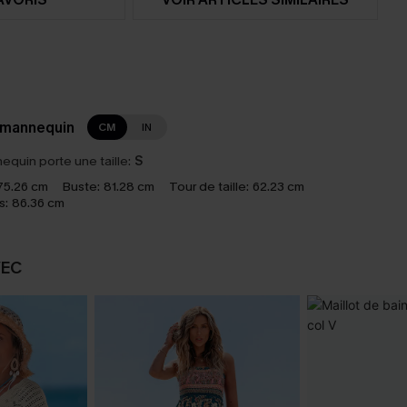
 mannequin
CM
IN
equin porte une taille:
S
75.26 cm
Buste:
81.28 cm
Tour de taille:
62.23 cm
s:
86.36 cm
VEC