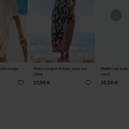
urte beige
Robe longue florale avec col
Maillot de bain
carré
col V
37,00 €
35,00 €