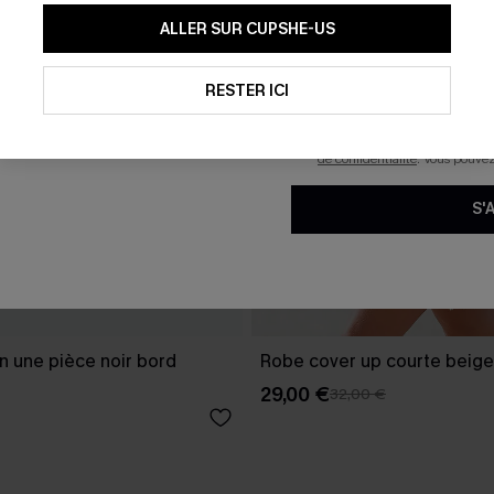
En soumettant votre adresse e-
ALLER SUR CUPSHE-US
mails marketing (y compris du
reconnaissez avoir pris conna
pouvons utiliser les données co
technologies de suivi, telles qu
RESTER ICI
savoir si ceux-ci ont été ouve
personnaliser nos contenus et 
produits susceptibles de vous 
de confidentialité
. Vous pouve
S'
in une pièce noir bord
Robe cover up courte beige
29,00 €
32,00 €