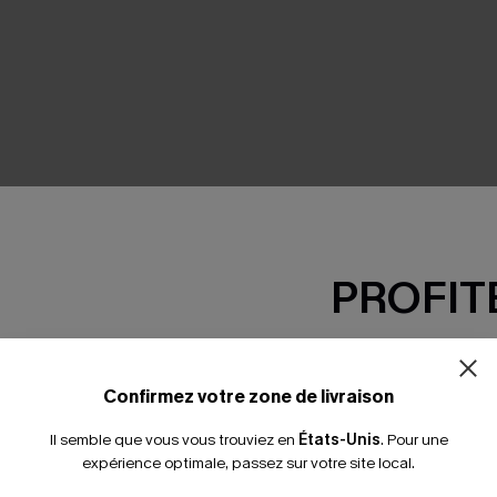
SEMBLE
PROFITE
-15% dès 2 A
*Un code par command
Confirmez votre zone de livraison
Il semble que vous vous trouviez en
États-Unis
.
Pour une
expérience optimale, passez sur votre site local.