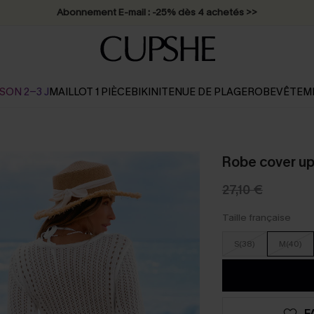
* Livraison éclair 2-3 jours ouvrés >>
SON 2-3 J
MAILLOT 1 PIÈCE
BIKINI
TENUE DE PLAGE
ROBE
VÊTEM
Robe cover up 
27,10 €
Taille française
S(38)
M(40)
F