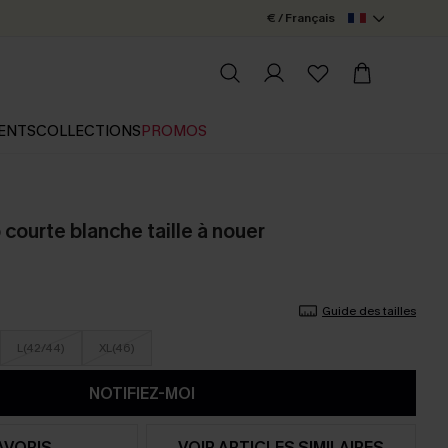
€ / Français
ENTS
COLLECTIONS
PROMOS
courte blanche taille à nouer
Guide des tailles
L(42/44)
XL(46)
NOTIFIEZ-MOI
AVORIS
VOIR ARTICLES SIMILAIRES