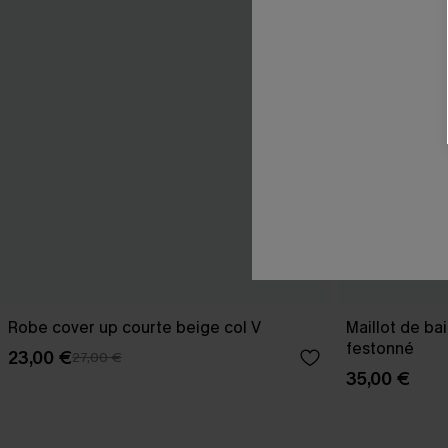
Robe cover up courte beige col V
Maillot de ba
festonné
23,00 €
27,00 €
35,00 €