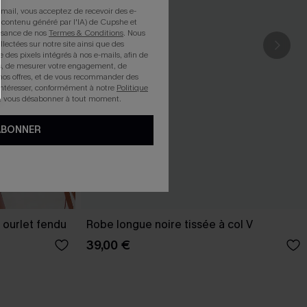
mail, vous acceptez de recevoir des e-
 contenu généré par l'IA) de Cupshe et
issance de nos
Termes & Conditions
. Nous
llectées sur notre site ainsi que des
e des pixels intégrés à nos e-mails, afin de
rts, de mesurer votre engagement, de
nos offres, et de vous recommander des
intéresser, conformément à notre
Politique
z vous désabonner à tout moment.
ABONNER
 ourlet fendu
Robe longue noire tissée à col V
39,00 €