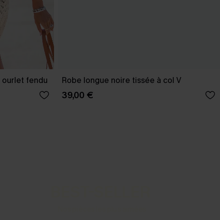
 ourlet fendu
Robe longue noire tissée à col V
39,00 €
BEST-SELLER
Nos pièces les plus aimées