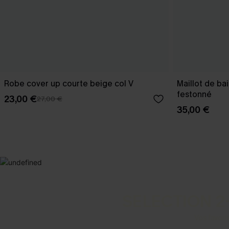
Robe cover up courte beige col V
Maillot de ba
festonné
23,00 €
27,00 €
35,00 €
SELECTION 2
Vos favori