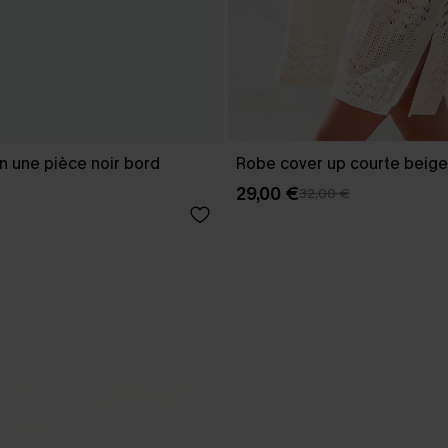
in une pièce noir bord
Robe cover up courte beige
29,00 €
32,00 €
-3 J. OUVRÉS
s express