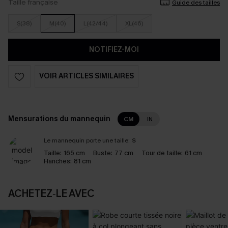
Taille française
Guide des tailles
S(38)
M(40)
L(42/44)
XL(46)
NOTIFIEZ-MOI
VOIR ARTICLES SIMILAIRES
Mensurations du mannequin
CM
IN
Le mannequin porte une taille:
S
Taille:
165 cm
Buste:
77 cm
Tour de taille:
61 cm
Hanches:
81 cm
ACHETEZ‑LE AVEC