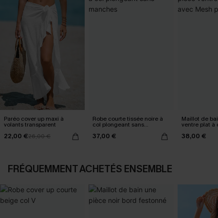
Paréo cover up maxi à
Robe courte tissée noire à
Maillot de ba
volants transparent
col plongeant sans
ventre plat à
manches
Mesh power
22,00 €
37,00 €
38,00 €
26,00 €
FRÉQUEMMENT ACHETÉS ENSEMBLE