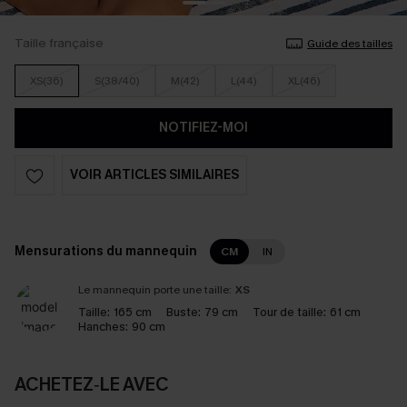
Taille française
Guide des tailles
XS(36)
S(38/40)
M(42)
L(44)
XL(46)
NOTIFIEZ-MOI
VOIR ARTICLES SIMILAIRES
Mensurations du mannequin
CM
IN
Le mannequin porte une taille:
XS
Taille:
165 cm
Buste:
79 cm
Tour de taille:
61 cm
Hanches:
90 cm
ACHETEZ‑LE AVEC