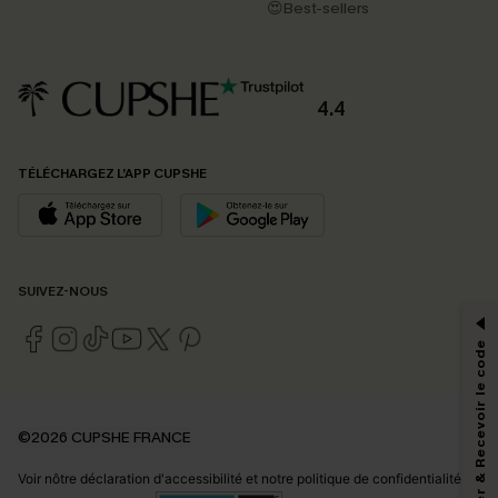
😍Best-sellers
4.4
TÉLÉCHARGEZ L’APP CUPSHE
PROFITEZ DE -15%
SUIVEZ-NOUS
-15% dès 2 Achetés par E-mail
*Un code par commande, valable une seule fois.
S'abonner & Recevoir le code
En soumettant votre adresse e-mail, vous acceptez de recevoir des e-mails
©2026 CUPSHE FRANCE
marketing (y compris du contenu généré par l'IA) de Cupshe et
reconnaissez avoir pris connaissance de nos
Termes & Conditions
. Nous
Voir nôtre
déclaration d'accessibilité
et notre
politique de confidentialité.
pouvons utiliser les données collectées sur notre site ainsi que des