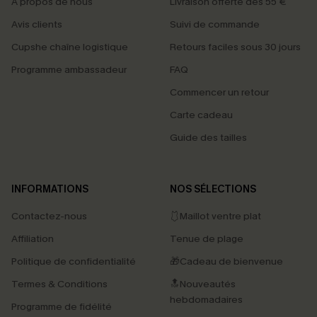
À propos de nous
Livraison offerte dès 55 €
Avis clients
Suivi de commande
Cupshe chaîne logistique
Retours faciles sous 30 jours
Programme ambassadeur
FAQ
Commencer un retour
Carte cadeau
Guide des tailles
INFORMATIONS
NOS SÉLECTIONS
Contactez-nous
🩱Maillot ventre plat
Affiliation
Tenue de plage
Politique de confidentialité
🎁Cadeau de bienvenue
Termes & Conditions
🔝Nouveautés
hebdomadaires
Programme de fidélité