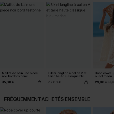
Maillot de bain une pièce
Bikini longline à col en V et
Robe cover u
noir bord festonné
taille haute classique bleu
ourlet fendu
marine
35,00 €
32,00 €
29,00 €
32,
FRÉQUEMMENT ACHETÉS ENSEMBLE