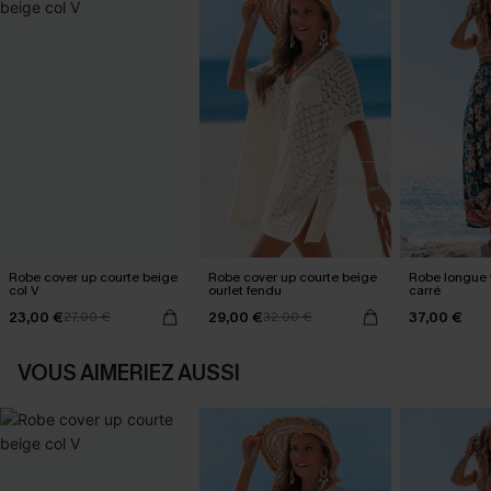
Robe cover up courte beige
Robe cover up courte beige
Robe longue f
col V
ourlet fendu
carré
23,00 €
29,00 €
37,00 €
27,00 €
32,00 €
VOUS AIMERIEZ AUSSI