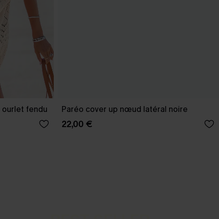
 ourlet fendu
Paréo cover up nœud latéral noire
22,00 €