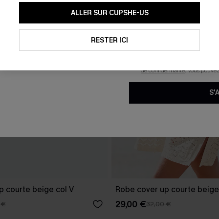
En soumettant votre adresse e-
ALLER SUR CUPSHE-US
mails marketing (y compris du
reconnaissez avoir pris conna
pouvons utiliser les données co
technologies de suivi, telles qu
RESTER ICI
savoir si ceux-ci ont été ouve
personnaliser nos contenus et 
produits susceptibles de vous 
de confidentialité
. Vous pouve
S'
p courte beige col V
Robe cover up courte beige
29,00 €
 €
32,00 €