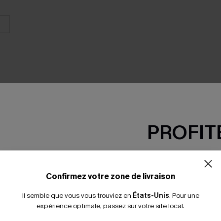
PROFITE
SEMBLE
-15% dès 2 A
*Un code par command
Confirmez votre zone de livraison
Il semble que vous vous trouviez en
États-Unis
.
Pour une
expérience optimale, passez sur votre site local.