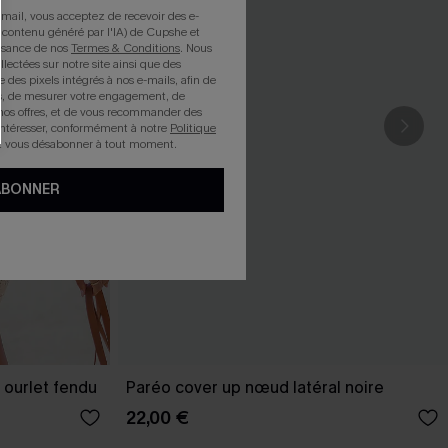
mail, vous acceptez de recevoir des e-
 contenu généré par l'IA) de Cupshe et
issance de nos
Termes & Conditions
. Nous
llectées sur notre site ainsi que des
e des pixels intégrés à nos e-mails, afin de
rts, de mesurer votre engagement, de
nos offres, et de vous recommander des
intéresser, conformément à notre
Politique
z vous désabonner à tout moment.
ABONNER
 ourlet fendu
Paréo cover up nœud latéral noire
22,00 €