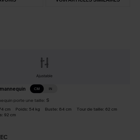
Ajustable
 mannequin
CM
IN
equin porte une taille:
S
74 cm
Poids:
54 kg
Buste:
84 cm
Tour de taille:
62 cm
s:
92 cm
VEC