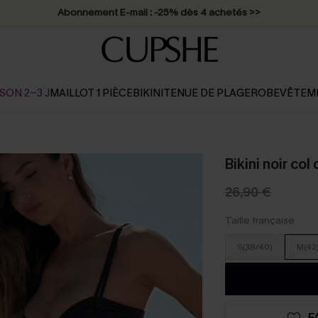
Abonnement E-mail : -25% dès 4 achetés >>
SON 2-3 J
MAILLOT 1 PIÈCE
BIKINI
TENUE DE PLAGE
ROBE
VÊTEM
Bikini noir co
26,90 €
Taille française
S(38/40)
M(42
F