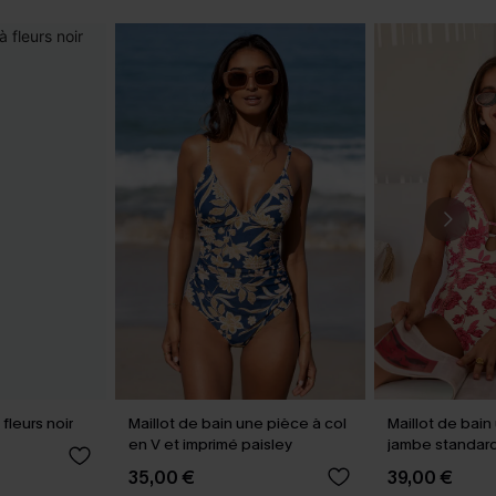
fleurs noir
Maillot de bain une pièce à col
Maillot de bain
en V et imprimé paisley
jambe standard
35,00 €
39,00 €