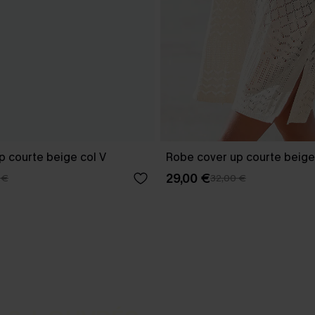
p courte beige col V
Robe cover up courte beige
29,00 €
 €
32,00 €