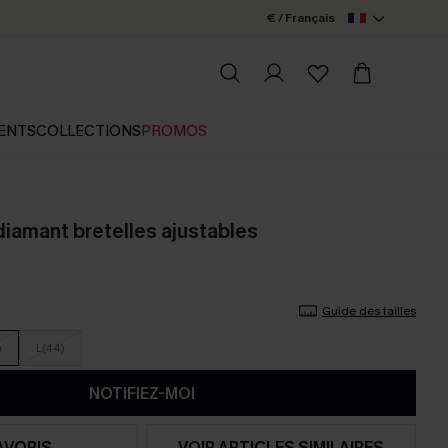
€ / Français
ENTS
COLLECTIONS
PROMOS
l diamant bretelles ajustables
Guide des tailles
)
L(44)
NOTIFIEZ-MOI
AVORIS
VOIR ARTICLES SIMILAIRES