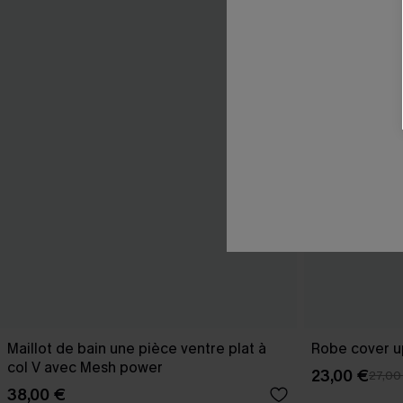
Maillot de bain une pièce ventre plat à
Robe cover u
col V avec Mesh power
23,00 €
27,00
38,00 €