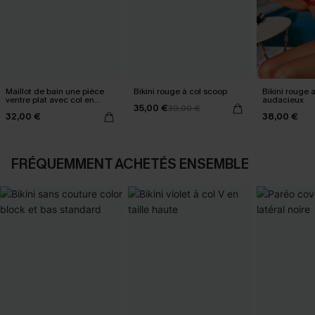
Maillot de bain une pièce
Bikini rouge à col scoop
Bikini rouge a
ventre plat avec col en
audacieux
35,00 €
cœur noir
39,00 €
32,00 €
38,00 €
FRÉQUEMMENT ACHETÉS ENSEMBLE