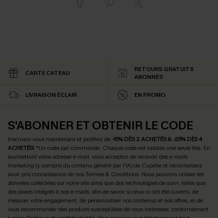
RETOURS GRATUITS
CARTE CATEAU
ABONNÉS
LIVRAISON ÉCLAIR
EN PROMO
S'ABONNER ET OBTENIR LE CODE
Inscrivez-vous maintenant et profitez de
-15% DÈS 2 ACHETÉS & -25% DÈS 4
ACHETÉS
! *Un code par commande. Chaque code est valable une seule fois.
En
soumettant votre adresse e-mail, vous acceptez de recevoir des e-mails
marketing (y compris du contenu généré par l'IA) de Cupshe et reconnaissez
avoir pris connaissance de nos
Termes & Conditions
. Nous pouvons utiliser les
données collectées sur notre site ainsi que des technologies de suivi, telles que
des pixels intégrés à nos e-mails, afin de savoir si ceux-ci ont été ouverts, de
mesurer votre engagement, de personnaliser nos contenus et nos offres, et de
vous recommander des produits susceptibles de vous intéresser, conformément
à notre
Politique de confidentialité
. Vous pouvez vous désabonner à tout