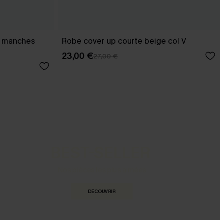
et manches
Robe cover up courte beige col V
23,00 €
27,00 €
BEST-SELLER
Nos pièces les plus aimées
DÉCOUVRIR