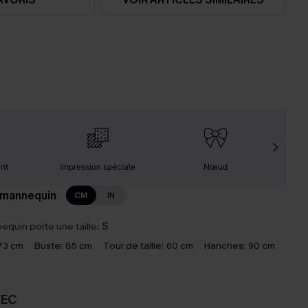
ant
Impression spéciale
Nœud
F
 mannequin
CM
IN
equin porte une taille:
S
73 cm
Buste:
85 cm
Tour de taille:
60 cm
Hanches:
90 cm
VEC