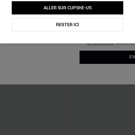
En soumettant votre adresse e-
ALLER SUR CUPSHE-US
mails marketing (y compris du
reconnaissez avoir pris conna
pouvons utiliser les données co
technologies de suivi, telles qu
RESTER ICI
savoir si ceux-ci ont été ouve
personnaliser nos contenus et 
produits susceptibles de vous 
de confidentialité
. Vous pouve
S'