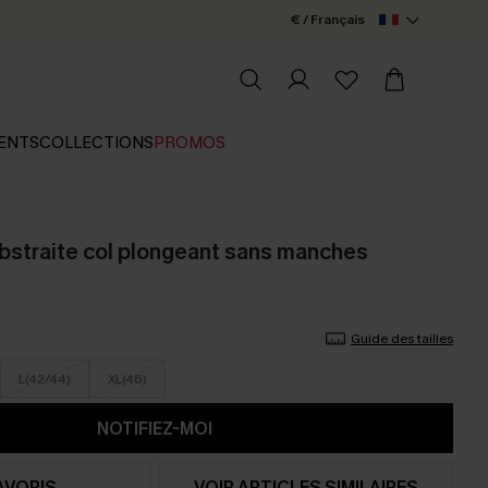
€ / Français
ENTS
COLLECTIONS
PROMOS
bstraite col plongeant sans manches
Guide des tailles
L(42/44)
XL(46)
NOTIFIEZ-MOI
AVORIS
VOIR ARTICLES SIMILAIRES