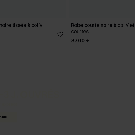
oire tissée à col V
Robe courte noire à col V 
courtes
37,00 €
-3 J. OUVRÉS
s express
VRIR