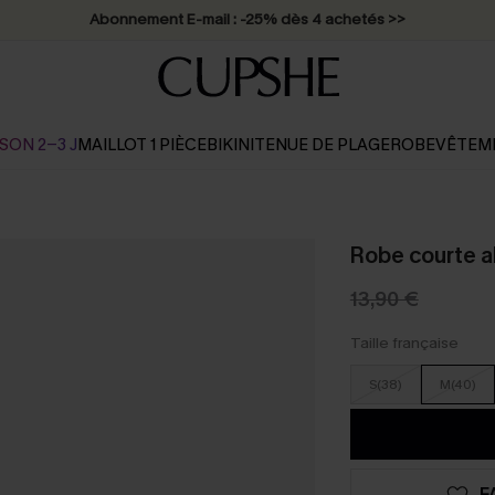
Abonnement E-mail : -25% dès 4 achetés >>
SON 2-3 J
MAILLOT 1 PIÈCE
BIKINI
TENUE DE PLAGE
ROBE
VÊTEM
Robe courte a
13,90 €
Taille française
S(38)
M(40)
F