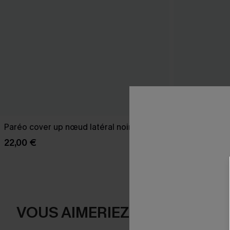
Paréo cover up nœud latéral noire
Robe longue n
22,00 €
39,00 €
VOUS AIMERIEZ AUSSI