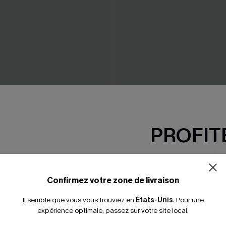
oire tissée à col V
Robe courte noire à col V 
PROFITE
courtes
37,00 €
-15% dès 2 A
*Un code par command
Confirmez votre zone de livraison
Il semble que vous vous trouviez en
États-Unis
.
Pour une
expérience optimale, passez sur votre site local.