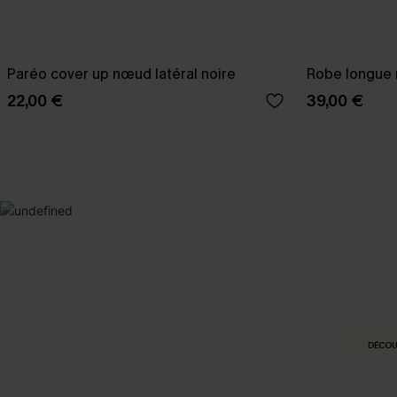
Paréo cover up nœud latéral noire
Robe longue n
22,00 €
39,00 €
SELECTION 2
Vos favori
DÉCOU