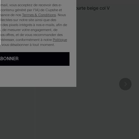
mail, vous acceptez de recevoir des e-
 contenu généré par l'IA) de Cupshe et
issance de nos
Termes & Conditions
. Nous
llectées sur notre site ainsi que des
e des pixels intégrés à nos e-mails, afin de
rts, de mesurer votre engagement, de
nos offres, et de vous recommander des
intéresser, conformément à notre
Politique
z vous désabonner à tout moment.
ABONNER