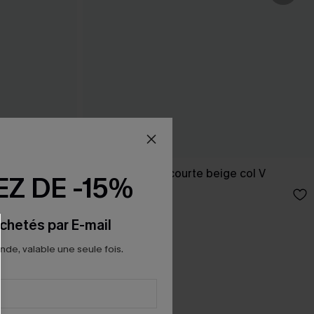
et manches
Robe cover up courte beige col V
Z DE -15%
23,00 €
27,00 €
chetés par E-mail
e, valable une seule fois.