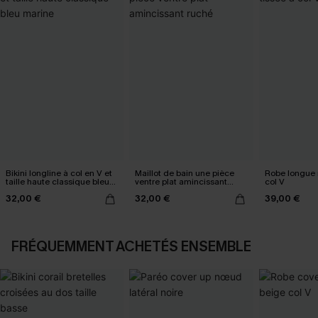
Bikini longline à col en V et
Maillot de bain une pièce
Robe longue n
taille haute classique bleu
ventre plat amincissant
col V
marine
ruché
32,00 €
32,00 €
39,00 €
FRÉQUEMMENT ACHETÉS ENSEMBLE