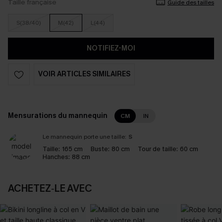
Taille française
Guide des tailles
S(38/40)
M(42)
L(44)
NOTIFIEZ-MOI
VOIR ARTICLES SIMILAIRES
Mensurations du mannequin
CM
IN
Le mannequin porte une taille:
S
Taille:
165 cm
Buste:
80 cm
Tour de taille:
60 cm
Hanches:
88 cm
ACHETEZ‑LE AVEC