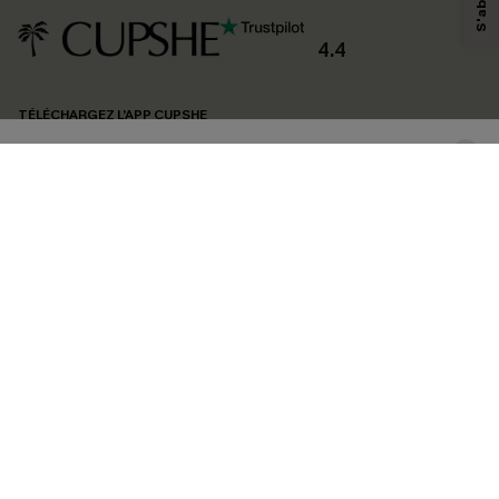
personnaliser nos contenus et nos offres, et de vous recommander des
produits susceptibles de vous intéresser, conformément à notre
Politique de
confidentialité
. Vous pouvez vous désabonner à tout moment.
4.4
S'ABONNER
TÉLÉCHARGEZ L’APP CUPSHE
SUIVEZ-NOUS
©2026 CUPSHE FRANCE
Voir nôtre
déclaration d'accessibilité
et notre
politique de confidentialité.
Gestion des cookies