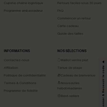
Cupshe chaîne logistique
Retours faciles sous 30 jours
Programme ambassadeur
FAQ
Commencer un retour
Carte cadeau
Guide des tailles
PROFITEZ DE -15%
INFORMATIONS
NOS SÉLECTIONS
-15% dès 2 Achetés par E-mail
Contactez-nous
🩱Maillot ventre plat
*Un code par commande, valable une seule fois.
S'abonner & Recevoir le code
Affiliation
Tenue de plage
Politique de confidentialité
🎁Cadeau de bienvenue
Termes & Conditions
🔝Nouveautés
En soumettant votre adresse e-mail, vous acceptez de recevoir des e-mails
hebdomadaires
marketing (y compris du contenu généré par l'IA) de Cupshe et
Programme de fidélité
reconnaissez avoir pris connaissance de nos
Termes & Conditions
. Nous
😍Best-sellers
pouvons utiliser les données collectées sur notre site ainsi que des
technologies de suivi, telles que des pixels intégrés à nos e-mails, afin de
savoir si ceux-ci ont été ouverts, de mesurer votre engagement, de