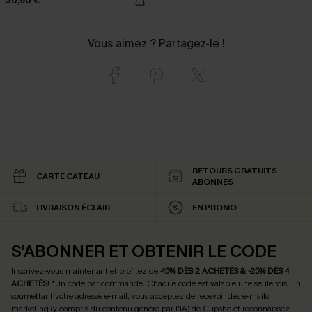
30,90 €
Vous aimez ? Partagez-le !
RETOURS GRATUITS
CARTE CATEAU
ABONNÉS
LIVRAISON ÉCLAIR
EN PROMO
S'ABONNER ET OBTENIR LE CODE
Inscrivez-vous maintenant et profitez de
-15% DÈS 2 ACHETÉS & -25% DÈS 4
ACHETÉS
! *Un code par commande. Chaque code est valable une seule fois.
En
soumettant votre adresse e-mail, vous acceptez de recevoir des e-mails
marketing (y compris du contenu généré par l'IA) de Cupshe et reconnaissez