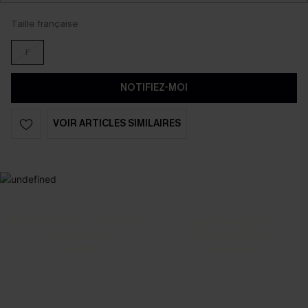
Taille française
F
NOTIFIEZ-MOI
VOIR ARTICLES SIMILAIRES
SELECTION 2-3 J. OUVRÉS
BEST-SELLER
Vos favoris express
Nos pièces les plus aimées
DÉCOUVRIR
DÉCOUVRIR