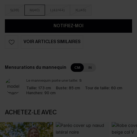
S(38)
M(40)
L(42/44)
XL(46)
NOTIFIEZ-MOI
VOIR ARTICLES SIMILAIRES
Mensurations du mannequin
CM
IN
Le mannequin porte une taille:
S
Taille:
173 cm
Buste:
85 cm
Tour de taille:
60 cm
Hanches:
90 cm
ACHETEZ‑LE AVEC