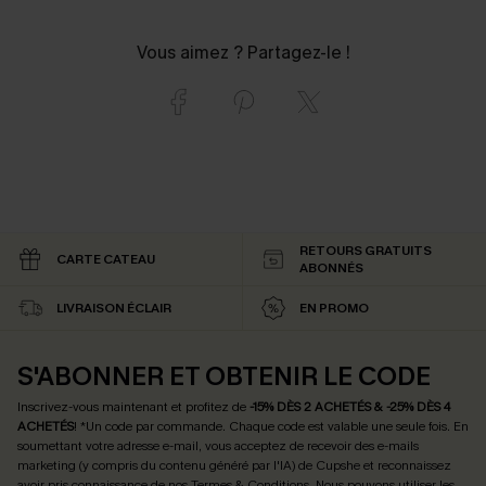
Vous aimez ? Partagez-le !
RETOURS GRATUITS
CARTE CATEAU
ABONNÉS
LIVRAISON ÉCLAIR
EN PROMO
S'ABONNER ET OBTENIR LE CODE
Inscrivez-vous maintenant et profitez de
-15% DÈS 2 ACHETÉS & -25% DÈS 4
ACHETÉS
! *Un code par commande. Chaque code est valable une seule fois.
En
soumettant votre adresse e-mail, vous acceptez de recevoir des e-mails
marketing (y compris du contenu généré par l'IA) de Cupshe et reconnaissez
avoir pris connaissance de nos
Termes & Conditions
. Nous pouvons utiliser les