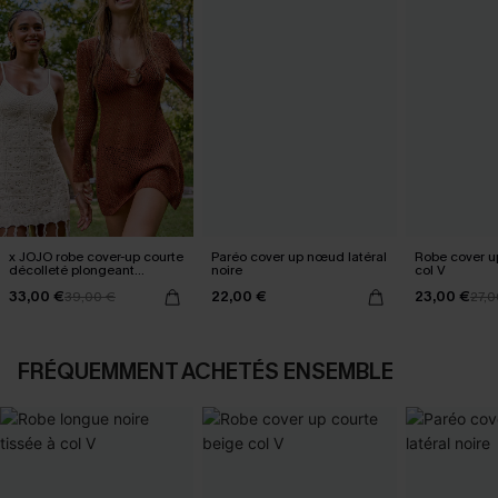
x JOJO robe cover-up courte
Paréo cover up nœud latéral
Robe cover u
décolleté plongeant
noire
col V
manches longues
33,00 €
22,00 €
23,00 €
39,00 €
27,0
FRÉQUEMMENT ACHETÉS ENSEMBLE