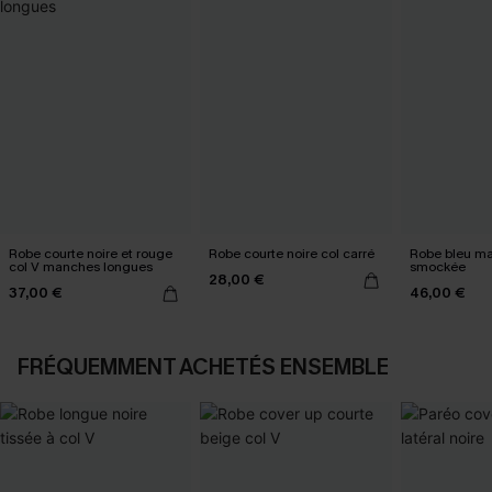
Robe courte noire et rouge
Robe courte noire col carré
Robe bleu mar
col V manches longues
smockée
28,00 €
37,00 €
46,00 €
FRÉQUEMMENT ACHETÉS ENSEMBLE