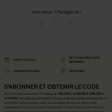
Vous aimez ? Partagez-le !
RETOURS GRATUITS
CARTE CATEAU
ABONNÉS
LIVRAISON ÉCLAIR
EN PROMO
S'ABONNER ET OBTENIR LE CODE
Inscrivez-vous maintenant et profitez de
-15% DÈS 2 ACHETÉS & -25% DÈS 4
ACHETÉS
! *Un code par commande. Chaque code est valable une seule fois.
En
soumettant votre adresse e-mail, vous acceptez de recevoir des e-mails
marketing (y compris du contenu généré par l'IA) de Cupshe et reconnaissez
avoir pris connaissance de nos
Termes & Conditions
. Nous pouvons utiliser les