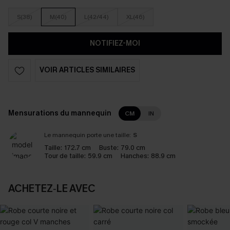
S(38)
M(40)
L(42/44)
XL(46)
NOTIFIEZ-MOI
VOIR ARTICLES SIMILAIRES
Mensurations du mannequin
CM
IN
Le mannequin porte une taille:
S
Taille:
172.7 cm
Buste:
79.0 cm
Tour de taille:
59.9 cm
Hanches:
88.9 cm
ACHETEZ‑LE AVEC