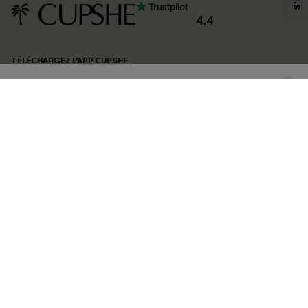
produits susceptibles de vous intéresser, conformément à notre
Politique de
confidentialité
. Vous pouvez vous désabonner à tout moment.
4.4
S'ABONNER
TÉLÉCHARGEZ L’APP CUPSHE
SUIVEZ-NOUS
©2026 CUPSHE FRANCE
Voir nôtre
déclaration d'accessibilité
et notre
politique de confidentialité.
Gestion des cookies