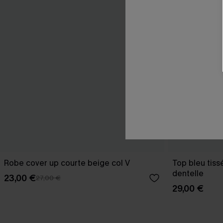
Robe cover up courte beige col V
Top bleu tiss
dentelle
23,00 €
27,00 €
29,00 €