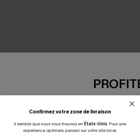
SEMBLE
PROFITE
-15% dès 2 A
*Un code par command
Confirmez votre zone de livraison
Il semble que vous vous trouviez en
États-Unis
.
Pour une
expérience optimale, passez sur votre site local.