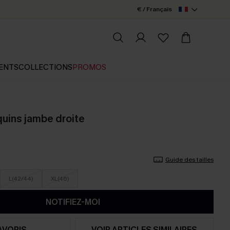
€ / Français
ENTS
COLLECTIONS
PROMOS
quins jambe droite
Guide des tailles
L(42/44)
XL(46)
NOTIFIEZ-MOI
AVORIS
VOIR ARTICLES SIMILAIRES