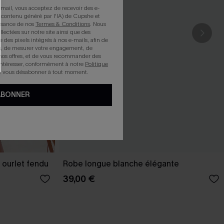
mail, vous acceptez de recevoir des e-
 contenu généré par l'IA) de Cupshe et
issance de nos
Termes & Conditions
. Nous
llectées sur notre site ainsi que des
e des pixels intégrés à nos e-mails, afin de
rts, de mesurer votre engagement, de
nos offres, et de vous recommander des
intéresser, conformément à notre
Politique
z vous désabonner à tout moment.
ABONNER
 ourlet fendu
Robe longue blanche élégante
39,00 €