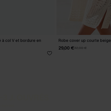
é à col V et bordure en
Robe cover up courte beige
29,00 €
32,00 €
-3 J. OUVRÉS
s express