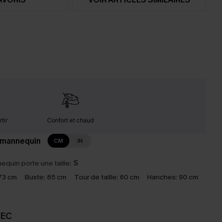
tir
Confort et chaud
 mannequin
CM
IN
equin porte une taille:
S
73 cm
Buste:
85 cm
Tour de taille:
60 cm
Hanches:
90 cm
VEC