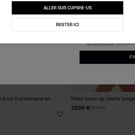
En soumettant votre adresse e-
ALLER SUR CUPSHE-US
mails marketing (y compris du
reconnaissez avoir pris conna
pouvons utiliser les données co
technologies de suivi, telles qu
RESTER ICI
savoir si ceux-ci ont été ouve
personnaliser nos contenus et 
produits susceptibles de vous 
de confidentialité
. Vous pouve
S'
é à col V et bordure en
Robe cover up courte beige
29,00 €
32,00 €