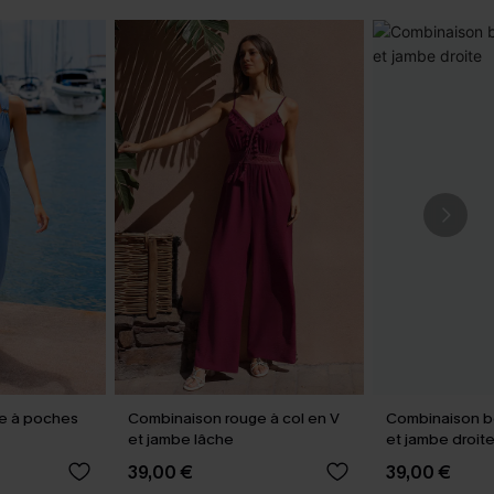
e à poches
Combinaison rouge à col en V
Combinaison be
et jambe lâche
et jambe droit
39,00 €
39,00 €