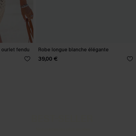
 ourlet fendu
Robe longue blanche élégante
39,00 €
BEST-SELLER
Nos pièces les plus aimées