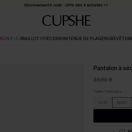
Abonnement E-mail : -25% dès 4 achetés >>
SON 2-3 J
MAILLOT 1 PIÈCE
BIKINI
TENUE DE PLAGE
ROBE
VÊTEM
Pantalon à sé
39,90 €
Taille française
S(38)
M(40)
F