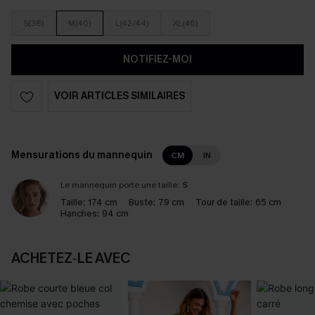
S(38)
M(40)
L(42/44)
XL(46)
NOTIFIEZ-MOI
VOIR ARTICLES SIMILAIRES
Mensurations du mannequin
CM
IN
Le mannequin porte une taille:
S
Taille:
174 cm
Buste:
79 cm
Tour de taille:
65 cm
Hanches:
94 cm
ACHETEZ‑LE AVEC