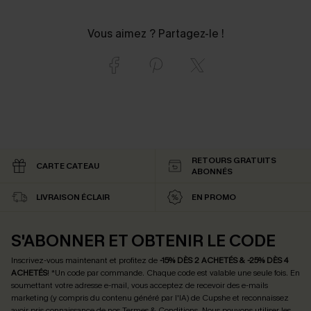
Vous aimez ? Partagez-le !
RETOURS GRATUITS
CARTE CATEAU
ABONNÉS
LIVRAISON ÉCLAIR
EN PROMO
S'ABONNER ET OBTENIR LE CODE
Inscrivez-vous maintenant et profitez de
-15% DÈS 2 ACHETÉS & -25% DÈS 4
ACHETÉS
! *Un code par commande. Chaque code est valable une seule fois.
En
soumettant votre adresse e-mail, vous acceptez de recevoir des e-mails
marketing (y compris du contenu généré par l'IA) de Cupshe et reconnaissez
avoir pris connaissance de nos
Termes & Conditions
. Nous pouvons utiliser les