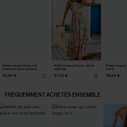
Robe courte bleue col
Robe longue fleurie allure
Robe longue n
chemise avec poches
estivale
carré
32,00 €
37,00 €
39,00 €
FRÉQUEMMENT ACHETÉS ENSEMBLE