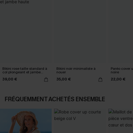
Bikini rose taille standard à
Bikini noir minimaliste à
Paréo cover 
col plongeant et jambe
nouer
noire
haute
39,00 €
35,00 €
22,00 €
FRÉQUEMMENT ACHETÉS ENSEMBLE