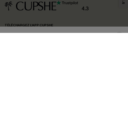
produits susceptibles de vous intéresser, conformément à notre
Politique de
confidentialité
. Vous pouvez vous désabonner à tout moment.
4.3
S'ABONNER
TÉLÉCHARGEZ L’APP CUPSHE
SUIVEZ-NOUS
©2026 CUPSHE FRANCE
Voir nôtre
déclaration d'accessibilité
et notre
politique de confidentialité.
Gestion des cookies