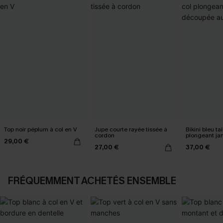
Top noir péplum à col en V
Jupe courte rayée tissée à
Bikini bleu ta
cordon
plongeant j
29,00 €
au milieu
27,00 €
37,00 €
FRÉQUEMMENT ACHETÉS ENSEMBLE