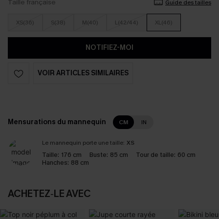
Taille française
Guide des tailles
XS(36)
S(38)
M(40)
L(42/44)
XL(46)
NOTIFIEZ-MOI
VOIR ARTICLES SIMILAIRES
Mensurations du mannequin
CM
IN
Le mannequin porte une taille:
XS
Taille:
176 cm
Buste:
85 cm
Tour de taille:
60 cm
Hanches:
88 cm
ACHETEZ‑LE AVEC