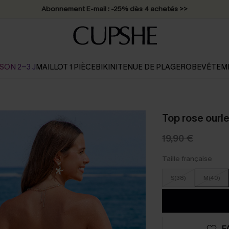
Abonnement E-mail : -25% dès 4 achetés >>
SON 2-3 J
MAILLOT 1 PIÈCE
BIKINI
TENUE DE PLAGE
ROBE
VÊTEM
Top rose ourl
19,90 €
Taille française
S(38)
M(40)
F