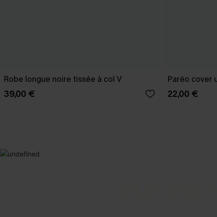
Robe longue noire tissée à col V
Paréo cover u
39,00 €
22,00 €
SELECTION 2
Vos favori