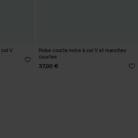
 col V
Robe courte noire à col V et manches
courtes
37,00 €
BEST-SELLER
Nos pièces les plus aimées