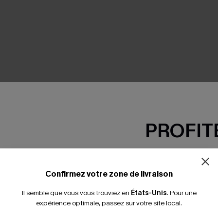
SEMBLE
PROFITE
-15% dès 2 A
*Un code par command
Confirmez votre zone de livraison
Il semble que vous vous trouviez en
États-Unis
.
Pour une
expérience optimale, passez sur votre site local.