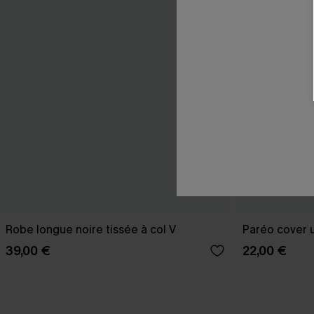
Robe longue noire tissée à col V
Paréo cover u
39,00 €
22,00 €