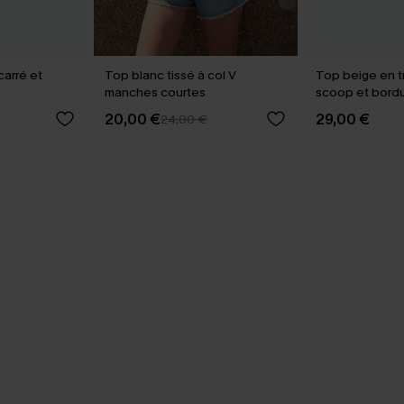
carré et
Top blanc tissé à col V
Top beige en tr
manches courtes
scoop et bordu
20,00 €
29,00 €
24,00 €