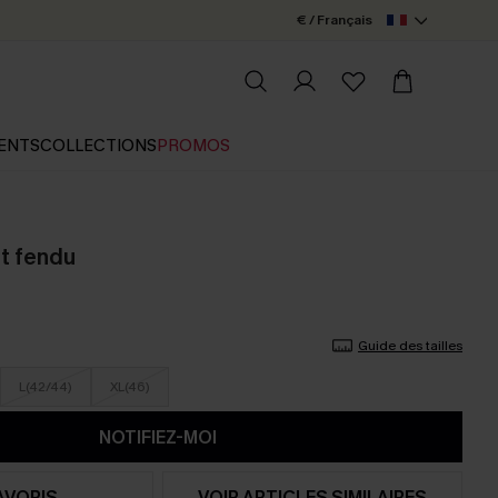
€ / Français
ENTS
COLLECTIONS
PROMOS
et fendu
Guide des tailles
L(42/44)
XL(46)
NOTIFIEZ-MOI
AVORIS
VOIR ARTICLES SIMILAIRES