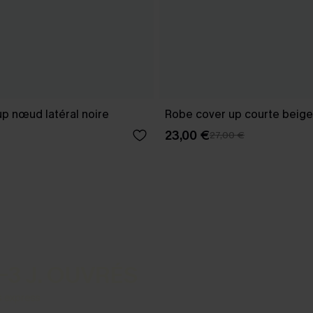
p nœud latéral noire
Robe cover up courte beige
23,00 €
27,00 €
-3 J. OUVRÉS
s express