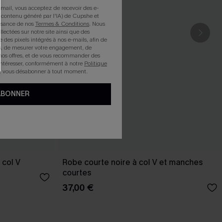
mail, vous acceptez de recevoir des e-
 contenu généré par l'IA) de Cupshe et
issance de nos
Termes & Conditions
. Nous
llectées sur notre site ainsi que des
e des pixels intégrés à nos e-mails, afin de
rts, de mesurer votre engagement, de
nos offres, et de vous recommander des
intéresser, conformément à notre
Politique
z vous désabonner à tout moment.
ABONNER
 col V
Robe courte noire à col V et manches
courtes
37,00 €