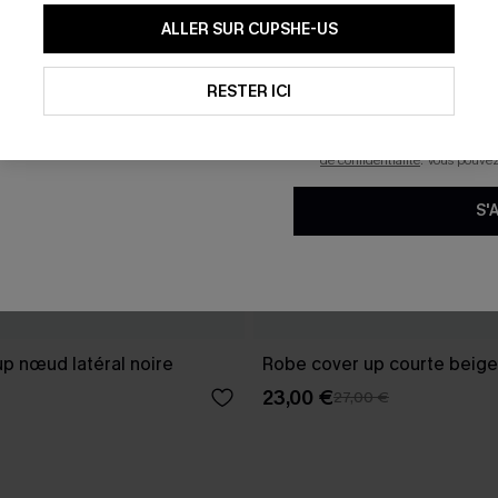
En soumettant votre adresse e-
ALLER SUR CUPSHE-US
mails marketing (y compris du
reconnaissez avoir pris conna
pouvons utiliser les données co
technologies de suivi, telles qu
RESTER ICI
savoir si ceux-ci ont été ouve
personnaliser nos contenus et 
produits susceptibles de vous 
de confidentialité
. Vous pouve
S'
p nœud latéral noire
Robe cover up courte beige
23,00 €
27,00 €