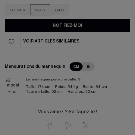
S(38/40)
M(42)
L(44)
NOTIFIEZ-MOI
VOIR ARTICLES SIMILAIRES
Mensurations du mannequin
CM
IN
Le mannequin porte une taille:
S
Taille:
174 cm
Poids:
54 kg
Buste:
84 cm
Tour de taille:
62 cm
Hanches:
92 cm
Vous aimez ? Partagez-le !