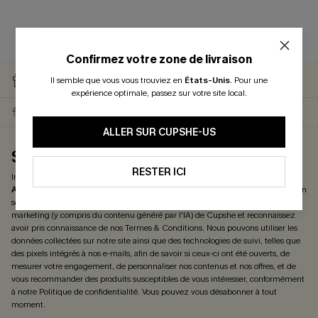
Confirmez votre zone de livraison
RETOURS GRATUITS
CARTE CATEAU
Il semble que vous vous trouviez en
États-Unis
.
Pour une
ABONNÉS
expérience optimale, passez sur votre site local.
LIVRAISON ÉCLAIR
EN PROMO
ALLER SUR CUPSHE-US
S'ABONNER ET OBTENIR LE CODE
RESTER ICI
Inscrivez-vous maintenant et profitez de
-15% DÈS 2 ACHETÉS & -25% DÈS 4
ACHETÉS
! *Un code par commande. Chaque code est valable une seule fois.
En
soumettant votre adresse e-mail, vous acceptez de recevoir des e-mails
marketing (y compris du contenu généré par l'IA) de Cupshe et reconnaissez
avoir pris connaissance de nos
Termes & Conditions
. Nous pouvons utiliser les
données collectées sur notre site ainsi que des technologies de suivi, telles que
des pixels intégrés à nos e-mails, afin de savoir si ceux-ci ont été ouverts, de
mesurer votre engagement, de personnaliser nos contenus et nos offres, et de
vous recommander des produits susceptibles de vous intéresser, conformément
à notre
Politique de confidentialité
. Vous pouvez vous désabonner à tout
moment.