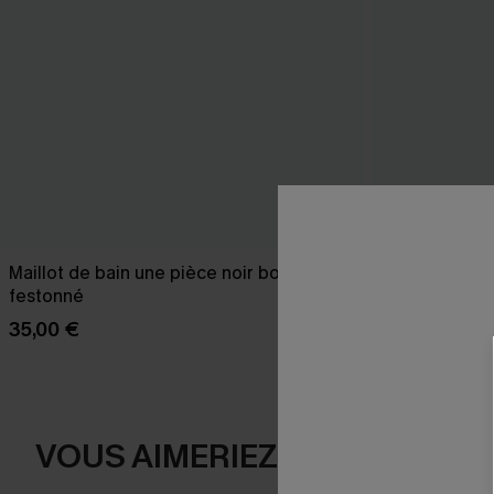
Maillot de bain une pièce noir bord
Robe cover u
festonné
23,00 €
27,00
35,00 €
VOUS AIMERIEZ AUSSI