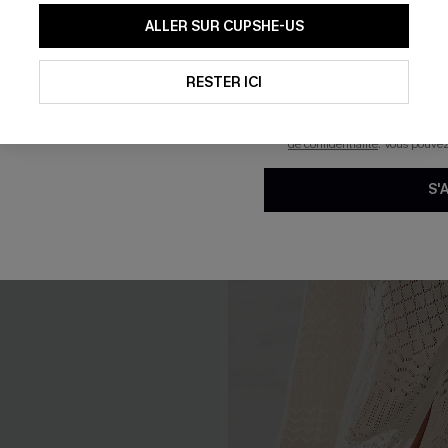
En soumettant votre adresse e-
ALLER SUR CUPSHE-US
mails marketing (y compris du
reconnaissez avoir pris conna
pouvons utiliser les données co
technologies de suivi, telles qu
RESTER ICI
savoir si ceux-ci ont été ouve
personnaliser nos contenus et 
produits susceptibles de vous 
de confidentialité
. Vous pouve
S'