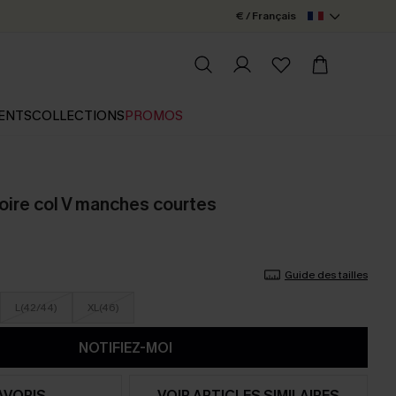
€ / Français
ENTS
COLLECTIONS
PROMOS
oire col V manches courtes
Guide des tailles
L(42/44)
XL(46)
NOTIFIEZ-MOI
AVORIS
VOIR ARTICLES SIMILAIRES