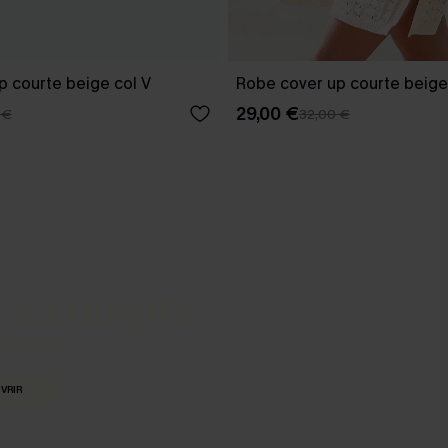
p courte beige col V
Robe cover up courte beige
29,00 €
 €
32,00 €
-3 J. OUVRÉS
s express
VRIR