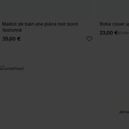
Maillot de bain une pièce noir bord
Robe cover u
festonné
23,00 €
27,00
35,00 €
SELECTION 2
Vos favori
DÉCOU