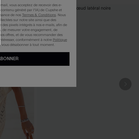
mail, vous acceptez de recevoir des e-
 contenu généré par l'IA) de Cupshe et
issance de nos
Termes & Conditions
. Nous
llectées sur notre site ainsi que des
e des pixels intégrés à nos e-mails, afin de
rts, de mesurer votre engagement, de
nos offres, et de vous recommander des
intéresser, conformément à notre
Politique
z vous désabonner à tout moment.
ABONNER