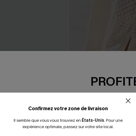
p courte beige col V
Robe cover up courte beige
PROFITE
29,00 €
 €
32,00 €
-15% dès 2 A
*Un code par command
Confirmez votre zone de livraison
Il semble que vous vous trouviez en
États-Unis
.
Pour une
expérience optimale, passez sur votre site local.