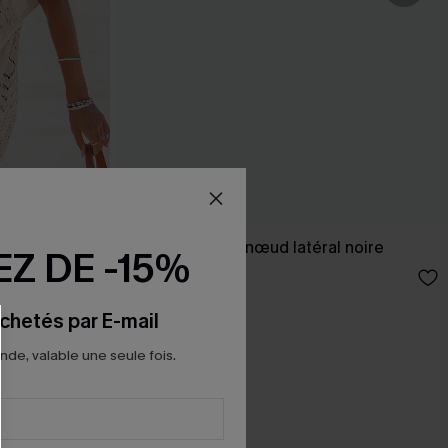
 ourlet fendu
Paréo cover up nœud latéral noire
Z DE -15%
22,00 €
chetés par E-mail
e, valable une seule fois.