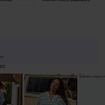
tir
VEC