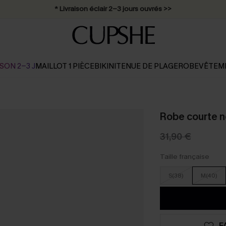
* Livraison éclair 2-3 jours ouvrés >>
SON 2-3 J
MAILLOT 1 PIÈCE
BIKINI
TENUE DE PLAGE
ROBE
VÊTEM
Robe courte n
31,90 €
Taille française
S(38)
M(40)
F