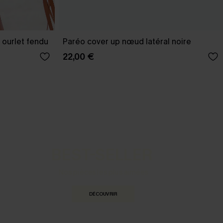
 ourlet fendu
Paréo cover up nœud latéral noire
22,00 €
BEST-SELLER
Nos pièces les plus aimées
DÉCOUVRIR