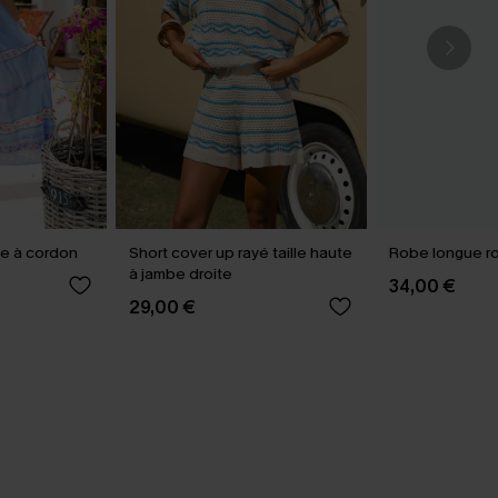
ie à cordon
Short cover up rayé taille haute
Robe longue ro
à jambe droite
34,00 €
29,00 €