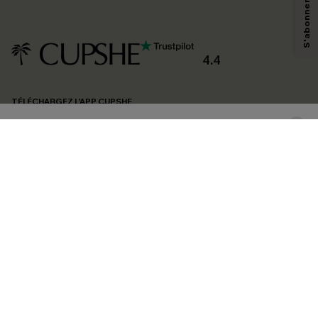
technologies de suivi, telles que des pixels intégrés à nos e-mails, afin de
savoir si ceux-ci ont été ouverts, de mesurer votre engagement, de
personnaliser nos contenus et nos offres, et de vous recommander des
produits susceptibles de vous intéresser, conformément à notre
Politique de
confidentialité
. Vous pouvez vous désabonner à tout moment.
4.4
S'ABONNER
TÉLÉCHARGEZ L’APP CUPSHE
SUIVEZ-NOUS
©2026 CUPSHE FRANCE
Voir nôtre
déclaration d'accessibilité
et notre
politique de confidentialité.
Gestion des cookies