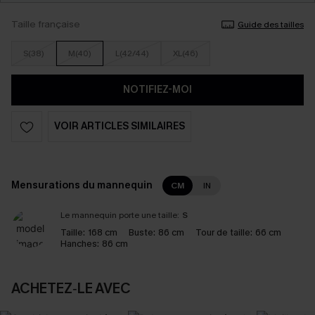
Taille française
Guide des tailles
S(38)
M(40)
L(42/44)
XL(46)
NOTIFIEZ-MOI
VOIR ARTICLES SIMILAIRES
Mensurations du mannequin
CM
IN
Le mannequin porte une taille:
S
Taille:
168 cm
Buste:
86 cm
Tour de taille:
66 cm
Hanches:
86 cm
ACHETEZ‑LE AVEC