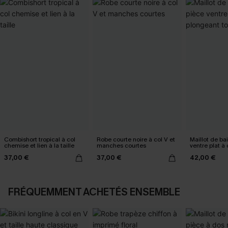
Combishort tropical à col
Robe courte noire à col V et
Maillot de ba
chemise et lien à la taille
manches courtes
ventre plat à
tour de cou
37,00 €
37,00 €
42,00 €
FRÉQUEMMENT ACHETÉS ENSEMBLE