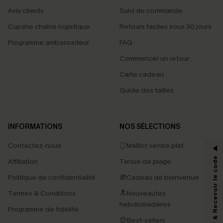
Avis clients
Suivi de commande
Cupshe chaîne logistique
Retours faciles sous 30 jours
Programme ambassadeur
FAQ
Commencer un retour
Carte cadeau
Guide des tailles
PROFITEZ DE -15%
INFORMATIONS
NOS SÉLECTIONS
-15% dès 2 Achetés par E-mail
Contactez-nous
🩱Maillot ventre plat
*Un code par commande, valable une seule fois.
S'abonner & Recevoir le code
Affiliation
Tenue de plage
Politique de confidentialité
🎁Cadeau de bienvenue
Termes & Conditions
🔝Nouveautés
En soumettant votre adresse e-mail, vous acceptez de recevoir des e-mails
marketing (y compris du contenu généré par l'IA) de Cupshe et
hebdomadaires
Programme de fidélité
reconnaissez avoir pris connaissance de nos
Termes & Conditions
. Nous
pouvons utiliser les données collectées sur notre site ainsi que des
😍Best-sellers