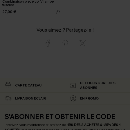
Combinaison bleue col V jambe
fuselée
27,90 €
Vous aimez ? Partagez-le !
RETOURS GRATUITS
CARTE CATEAU
ABONNÉS
LIVRAISON ÉCLAIR
EN PROMO
S'ABONNER ET OBTENIR LE CODE
Inscrivez-vous maintenant et profitez de
-15% DÈS 2 ACHETÉS & -25% DÈS 4
ACHETÉS
! *Un code par commande. Chaque code est valable une seule fois.
En